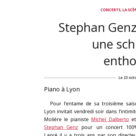
,
CONCERTS
LA SCÈ
Stephan Genz 
une sch
enth
Le
23 oct
Piano à Lyon
Pour l’entame de sa troisième sais
Lyon invitait vendredi soir dans l’intimit
Molière le pianiste
Michel Dalberto
et
Stephan Genz
pour un concert 100%
Lancé il y a trois ans par son directeu