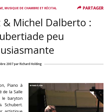
PARTAGER
PARTAGER
,
NE
MUSIQUE DE CHAMBRE ET RÉCITAL
& Michel Dalberto :
ubertiade peu
ousiasmante
obre 2007
par
Richard Holding
on, Piano à
é de la Salle
 le baryton
 Schubert.
r artistique