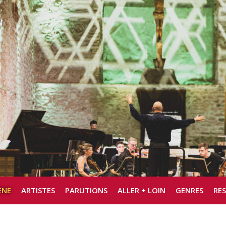
ÈNE
ARTISTES
PARUTIONS
ALLER + LOIN
GENRES
RE