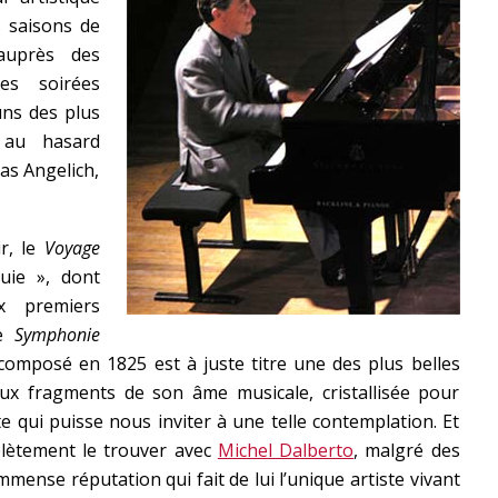
 saisons de
auprès des
es soirées
uns des plus
 au hasard
as Angelich,
r, le
Voyage
uie », dont
x premiers
se
Symphonie
composé en 1825 est à juste titre une des plus belles
ux fragments de son âme musicale, cristallisée pour
ète qui puisse nous inviter à une telle contemplation. Et
lètement le trouver avec
Michel Dalberto
, malgré des
mmense réputation qui fait de lui l’unique artiste vivant