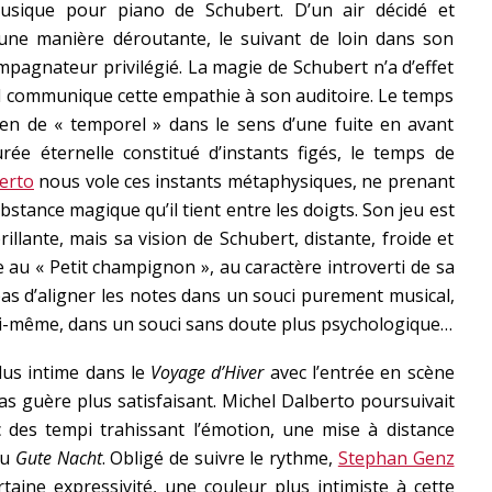
 musique pour piano de Schubert. D’un air décidé et
une manière déroutante, le suivant de loin dans son
mpagnateur privilégié. La magie de Schubert n’a d’effet
’il communique cette empathie à son auditoire. Le temps
rien de « temporel » dans le sens d’une fuite en avant
urée éternelle constitué d’instants figés, le temps de
erto
nous vole ces instants métaphysiques, ne prenant
stance magique qu’il tient entre les doigts. Son jeu est
illante, mais sa vision de Schubert, distante, froide et
e au « Petit champignon », au caractère introverti de sa
pas d’aligner les notes dans un souci purement musical,
oi-même, dans un souci sans doute plus psychologique…
lus intime dans le
Voyage d’Hiver
avec l’entrée en scène
élas guère plus satisfaisant. Michel Dalberto poursuivait
 des tempi trahissant l’émotion, une mise à distance
du
Gute Nacht
. Obligé de suivre le rythme,
Stephan Genz
taine expressivité, une couleur plus intimiste à cette