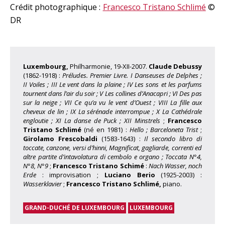
Crédit photographique :
Francesco Tristano Schlimé
©
DR
Luxembourg,
Philharmonie, 19-XII-2007.
Claude Debussy
(1862-1918) :
Préludes. Premier Livre. I Danseuses de Delphes ;
II Voiles ; III Le vent dans la plaine ; IV Les sons et les parfums
tournent dans l’air du soir ; V Les collines d’Anacapri ; VI Des pas
sur la neige ; VII Ce qu’a vu le vent d’Ouest ; VIII La fille aux
cheveux de lin ; IX La sérénade interrompue ; X La Cathédrale
engloutie ; XI La danse de Puck ; XII Minstrels
;
Francesco
Tristano Schlimé
(né en 1981) :
Hello ; Barceloneta Trist
;
Girolamo Frescobaldi
(1583-1643) :
Il secondo libro di
toccate, canzone, versi d’hinni, Magnificat, gagliarde, correnti ed
altre partite d’intavolatura di cembolo e organo ; Toccata N°4,
N°8, N°9
;
Francesco Tristano Schimé
:
Nach Wasser, noch
Erde
: improvisation ;
Luciano Berio
(1925-2003) :
Wasserklavier
;
Francesco Tristano Schlimé,
piano.
GRAND-DUCHÉ DE LUXEMBOURG
LUXEMBOURG