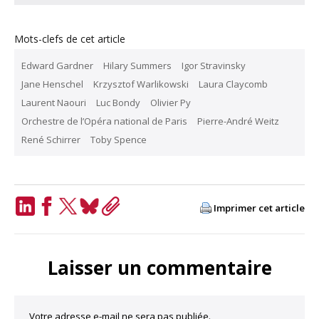
Mots-clefs de cet article
Edward Gardner
Hilary Summers
Igor Stravinsky
Jane Henschel
Krzysztof Warlikowski
Laura Claycomb
Laurent Naouri
Luc Bondy
Olivier Py
Orchestre de l’Opéra national de Paris
Pierre-André Weitz
René Schirrer
Toby Spence
Imprimer cet article
LinkedIn
Facebook
Twitter
Bluesky
Copy
Link
Laisser un commentaire
Votre adresse e-mail ne sera pas publiée.