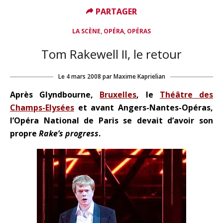
PARTAGER
PARTAGER
,
,
LA SCÈNE
OPÉRA
OPÉRAS
Tom Rakewell II, le retour
Le
4 mars 2008
par
Maxime Kaprielian
Après Glyndbourne,
Bruxelles
, le
Théâtre des
Champs-Elysées
et avant Angers-Nantes-Opéras,
l’Opéra National de Paris se devait d’avoir son
propre
Rake’s progress
.