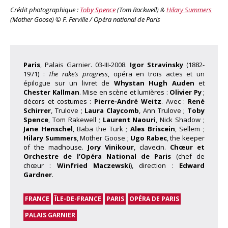
Crédit photographique :
Toby Spence
(Tom Rackwell) &
Hilary Summers
(Mother Goose) © F. Ferville / Opéra national de Paris
Paris
, Palais Garnier. 03-III-2008.
Igor Stravinsky
(1882-
1971) :
The rake’s progress
, opéra en trois actes et un
épilogue sur un livret de
Whystan Hugh Auden
et
Chester Kallman
. Mise en scène et lumières :
Olivier Py
;
décors et costumes :
Pierre-André Weitz
. Avec :
René
Schirrer
, Trulove ;
Laura Claycomb
, Ann Trulove ;
Toby
Spence
, Tom Rakewell ;
Laurent Naouri
, Nick Shadow ;
Jane Henschel
, Baba the Turk ;
Ales Briscein
, Sellem ;
Hilary Summers
, Mother Goose ;
Ugo Rabec
, the keeper
of the madhouse.
Jory Vinikour
, clavecin.
Chœur et
Orchestre de l’Opéra National de Paris
(chef de
chœur :
Winfried Maczewski
), direction :
Edward
Gardner
.
FRANCE
ÎLE-DE-FRANCE
PARIS
OPÉRA DE PARIS
PALAIS GARNIER