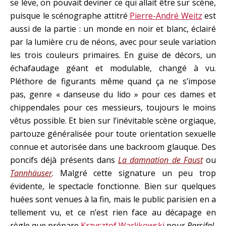
se lève, on pouvait deviner ce qui allait être sur scène,
puisque le scénographe attitré
Pierre-André Weitz
est
aussi de la partie : un monde en noir et blanc, éclairé
par la lumière cru de néons, avec pour seule variation
les trois couleurs primaires. En guise de décors, un
échafaudage géant et modulable, changé à vu.
Pléthore de figurants même quand ça ne s’impose
pas, genre « danseuse du lido » pour ces dames et
chippendales pour ces messieurs, toujours le moins
vêtus possible. Et bien sur l’inévitable scène orgiaque,
partouze généralisée pour toute orientation sexuelle
connue et autorisée dans une backroom glauque. Des
poncifs déjà présents dans
La damnation de Faust
ou
Tannhäuser
. Malgré cette signature un peu trop
évidente, le spectacle fonctionne. Bien sur quelques
huées sont venues à la fin, mais le public parisien en a
tellement vu, et ce n’est rien face au décapage en
règle que prépare
Krzysztof Warlikowski
pour
Parsifal
,