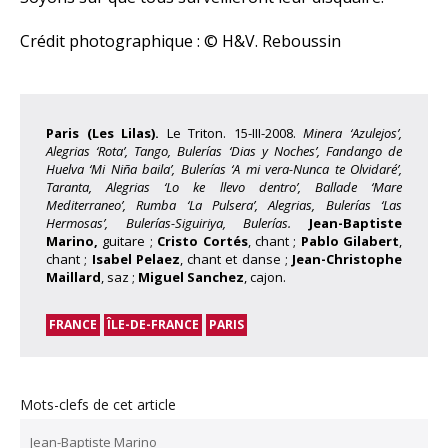
Crédit photographique : © H&V. Reboussin
Paris (Les Lilas).
Le Triton. 15-III-2008.
Minera ‘Azulejos’,
Alegrias ‘Rota’, Tango, Bulerías ‘Dias y Noches’, Fandango de
Huelva ‘Mi Niña baila’, Bulerías ‘A mi vera-Nunca te Olvidaré’,
Taranta, Alegrias ‘Lo ke llevo dentro’, Ballade ‘Mare
Mediterraneo’, Rumba ‘La Pulsera’, Alegrias, Bulerías ‘Las
Hermosas’, Bulerías-Siguiriya, Bulerías.
Jean-Baptiste
Marino,
guitare ;
Cristo Cortés
, chant ;
Pablo Gilabert
,
chant ;
Isabel Pelaez
, chant et danse ;
Jean-Christophe
Maillard
, saz ;
Miguel Sanchez
, cajon.
FRANCE
ÎLE-DE-FRANCE
PARIS
Mots-clefs de cet article
Jean-Baptiste Marino