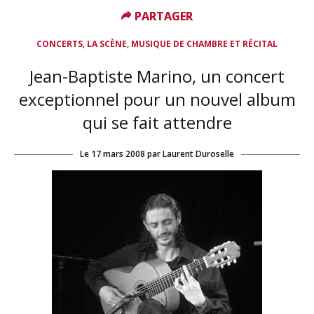
PARTAGER
PARTAGER
,
,
CONCERTS
LA SCÈNE
MUSIQUE DE CHAMBRE ET RÉCITAL
Jean-Baptiste Marino, un concert
exceptionnel pour un nouvel album
qui se fait attendre
Le
17 mars 2008
par
Laurent Duroselle