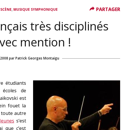
PARTAGER
PARTAGER
,
 SCÈNE
MUSIQUE SYMPHONIQUE
nçais très disciplinés
vec mention !
 2008
par
Patrick Georges Montaigu
e étudiants
 écoles de
aïkovski est
ein fouet la
 toute autre
 Jeunes
s’est
ai que c’est