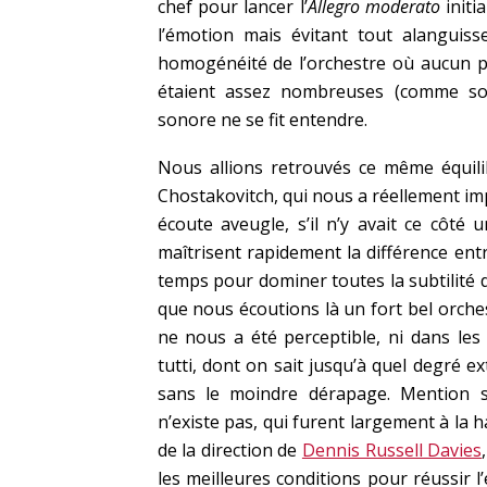
chef pour lancer l’
Allegro moderato
initi
l’émotion mais évitant tout alangui
homogénéité de l’orchestre où aucun pu
étaient assez nombreuses (comme sou
sonore ne se fit entendre.
Nous allions retrouvés ce même équil
Chostakovitch, qui nous a réellement imp
écoute aveugle, s’il n’y avait ce côté
maîtrisent rapidement la différence ent
temps pour dominer toutes la subtilité 
que nous écoutions là un fort bel orche
ne nous a été perceptible, ni dans les 
tutti, dont on sait jusqu’à quel degré e
sans le moindre dérapage. Mention s
n’existe pas, qui furent largement à la hau
de la direction de
Dennis Russell Davies
les meilleures conditions pour réussir 