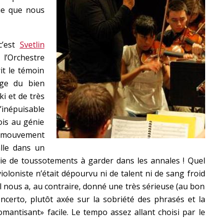
ie que nous
c’est
Svetlin
’Orchestre
it le témoin
nge du bien
i et de très
’inépuisable
ois au génie
er mouvement
lle dans un
e de toussotements à garder dans les annales ! Quel
ioloniste n’était dépourvu ni de talent ni de sang froid
s il nous a, au contraire, donné une très sérieuse (au bon
ncerto, plutôt axée sur la sobriété des phrasés et la
romantisant» facile. Le tempo assez allant choisi par le