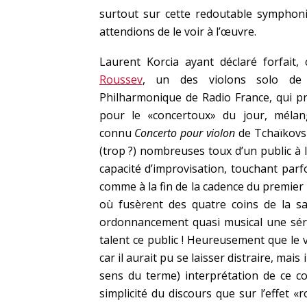
surtout sur cette redoutable symphon
attendions de le voir à l’œuvre.
Laurent Korcia ayant déclaré forfait, 
Roussev
, un des violons solo de l
Philharmonique de Radio France, qui pr
pour le «concertoux» du jour, méla
connu
Concerto pour violon
de Tchaïkovsk
(trop ?) nombreuses toux d’un public à l
capacité d’improvisation, touchant parf
comme à la fin de la cadence du premi
où fusèrent des quatre coins de la sa
ordonnancement quasi musical une séri
talent ce public ! Heureusement que le v
car il aurait pu se laisser distraire, mai
sens du terme) interprétation de ce co
simplicité du discours que sur l’effet «