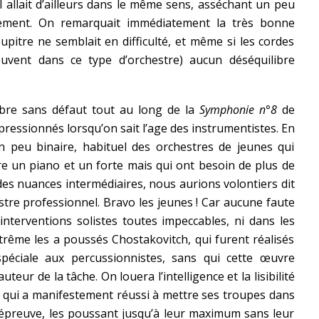
al allait d’ailleurs dans le même sens, asséchant un peu
ssement. On remarquait immédiatement la très bonne
pitre ne semblait en difficulté, et même si les cordes
vent dans ce type d’orchestre) aucun déséquilibre
ibre sans défaut tout au long de la
Symphonie n°8
de
ressionnés lorsqu’on sait l’age des instrumentistes. En
 un peu binaire, habituel des orchestres de jeunes qui
re un piano et un forte mais qui ont besoin de plus de
des nuances intermédiaires, nous aurions volontiers dit
stre professionnel. Bravo les jeunes ! Car aucune faute
interventions solistes toutes impeccables, ni dans les
xtrême les a poussés Chostakovitch, qui furent réalisés
péciale aux percussionnistes, sans qui cette œuvre
teur de la tâche. On louera l’intelligence et la lisibilité
, qui a manifestement réussi à mettre ses troupes dans
l’épreuve, les poussant jusqu’à leur maximum sans leur