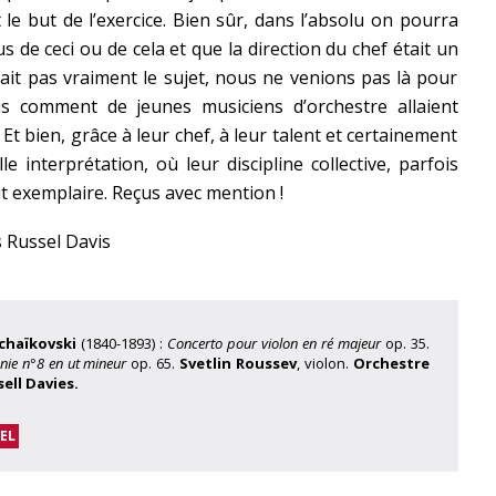
 le but de l’exercice. Bien sûr, dans l’absolu on pourra
us de ceci ou de cela et que la direction du chef était un
était pas vraiment le sujet, nous ne venions pas là pour
ais comment de jeunes musiciens d’orchestre allaient
 bien, grâce à leur chef, à leur talent et certainement
e interprétation, où leur discipline collective, parfois
it exemplaire. Reçus avec mention !
 Russel Davis
Tchaïkovski
(1840-1893) :
Concerto pour violon en ré majeur
op. 35.
ie n°8 en ut mineur
op. 65.
Svetlin Roussev
, violon.
Orchestre
ell Davies.
EL