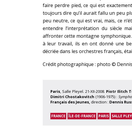
faire perdre pied, ce qui est exactement
toujours dire qu’il aurait fallu un peu pl
peu neutre, ce qui est vrai, mais, ce n’
entendre l’interprétation du siècle m
affronter cette montagne symphonique. Et
à leur travail, ils en ont donné une bell
décriée dans les orchestres français, éta
Crédit photographique : photo © Dennis
Paris
, Salle Pleyel. 21-XII-2008.
Piotr Ilitch 
Dimitri Chostakovitch
(1906-1975) :
Symphon
Français des Jeunes,
direction :
Dennis Russ
FRANCE
ÎLE-DE-FRANCE
PARIS
SALLE PLEY