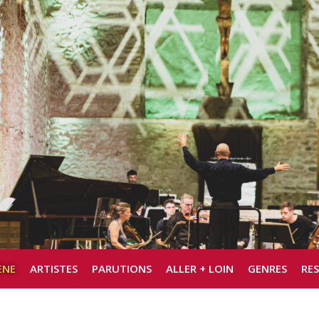
ÈNE
ARTISTES
PARUTIONS
ALLER + LOIN
GENRES
RE