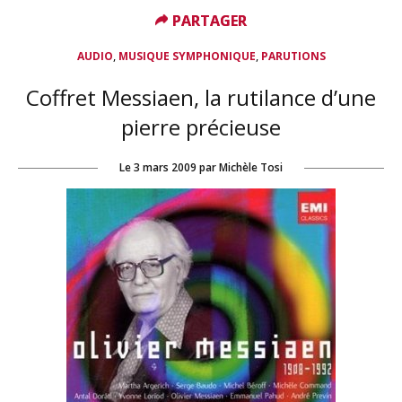
PARTAGER
PARTAGER
,
,
AUDIO
MUSIQUE SYMPHONIQUE
PARUTIONS
Coffret Messiaen, la rutilance d’une
pierre précieuse
Le
3 mars 2009
par
Michèle Tosi