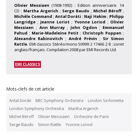
Olivier Messiaen
(1908-1992) : Edition anniversaire. 14
CD ;
Martha Argerich
;
Serge Baudo
;
Michel Béroff
;
Michèle Command
;
Antal Doráti
;
Naji Hakim
;
Philipp
Langridge
;
Jeanne Loriot
;
Yvonne Loriod
;
Olivier
Messiaen
;
Ann Murray
;
John Ogdon
;
Emmanuel
Pahud
;
Marie-Madeleine Petit
;
Christoph Poppen
;
Alexandre Rabinovitch
;
André Prévin
;
Sir Simon
Rattle
. EMI classics Stéréo/mono 50999 2 17466 2 8 ; Livret
anglais/français. Compilation 2008 par EMI Records Ltd.
EMI CLASSICS
Mots-clefs de cet article
Antal Doráti
BBC Symphony Orchestra
London Sinfonietta
London Symphony Orchestra
Martha Argerich
Michel Béroff
Olivier Messiaen
Orchestre de Paris
Serge Baudo
Simon Rattle
Yvonne Loriod