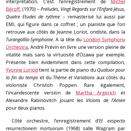
interprétation. C’est l’enregistrement de
Michel
Béroff
, (1970) –
Préludes
,
Vingt Regards sur
l’Enfant-Jésus,
Quatre Etudes de rythme
– remasterisé lui aussi par
EMI, qui figure dans ce coffret ; un pianiste que l’on
retrouve aux côtés de Jeanne Loriot, ondiste, dans la
Turangalîla-Symphonie
. A la tête du
London Symphony
Orchestra
, André Prévin en livre une version pleine de
vitalité mais sans la virtuosité d’Ozawa par exemple.
Présente bien évidemment dans cette compilation,
Yvonne Loriod
tient la partie de piano du
Quatuor pour
la fin du temps
et du
Thème et Variations
aux côtés du
violoniste Christoh Poppen. Rare également,
l’incandescente version de
Martha Argerich
et
Alexandre Rabinovitch jouant les
Visions de l’Amen
pour deux pianos.
Côté orchestre, l’enregistrement d’
Et exspecto
resurrectionem mortuorum
(1968)
salle Wagram par