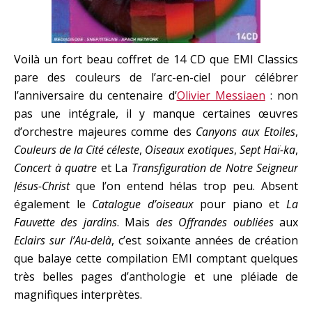
Voilà un fort beau coffret de 14 CD que EMI Classics
pare des couleurs de l’arc-en-ciel pour célébrer
l’anniversaire du centenaire d’
Olivier Messiaen
: non
pas une intégrale, il y manque certaines œuvres
d’orchestre majeures comme des
Canyons aux Etoiles
,
Couleurs de la Cité céleste
,
Oiseaux exotiques
,
Sept Haï-ka
,
Concert à quatre
et La
Transfiguration de Notre Seigneur
Jésus-Christ
que l’on entend hélas trop peu. Absent
également le
Catalogue d’oiseaux
pour piano et
La
Fauvette des jardins
. Mais
des
Offrandes oubliées
aux
Eclairs sur l’Au-delà
, c’est soixante années de création
que balaye cette compilation EMI comptant quelques
très belles pages d’anthologie et une pléiade de
magnifiques interprètes.