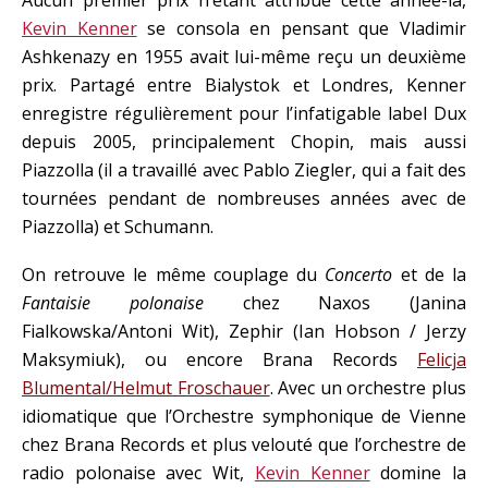
Aucun premier prix n’étant attribué cette année-là,
Kevin Kenner
se consola en pensant que Vladimir
Ashkenazy en 1955 avait lui-même reçu un deuxième
prix. Partagé entre Bialystok et Londres, Kenner
enregistre régulièrement pour l’infatigable label Dux
depuis 2005, principalement Chopin, mais aussi
Piazzolla (il a travaillé avec Pablo Ziegler, qui a fait des
tournées pendant de nombreuses années avec de
Piazzolla) et Schumann.
On retrouve le même couplage du
Concerto
et de la
Fantaisie polonaise
chez Naxos (Janina
Fialkowska/Antoni Wit), Zephir (Ian Hobson / Jerzy
Maksymiuk), ou encore Brana Records
Felicja
Blumental/Helmut Froschauer
. Avec un orchestre plus
idiomatique que l’Orchestre symphonique de Vienne
chez Brana Records et plus velouté que l’orchestre de
radio polonaise avec Wit,
Kevin Kenner
domine la