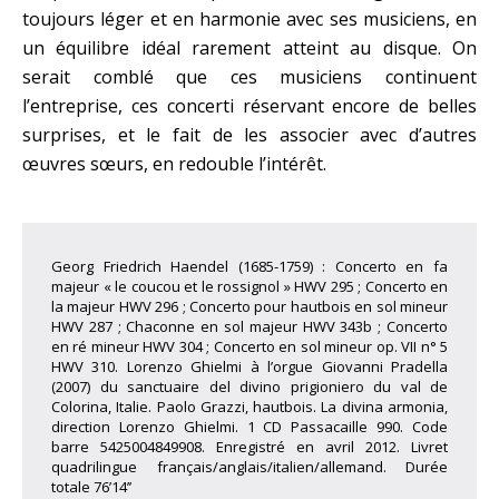
toujours léger et en harmonie avec ses musiciens, en
un équilibre idéal rarement atteint au disque. On
serait comblé que ces musiciens continuent
l’entreprise, ces concerti réservant encore de belles
surprises, et le fait de les associer avec d’autres
œuvres sœurs, en redouble l’intérêt.
Georg Friedrich Haendel (1685-1759) : Concerto en fa
majeur « le coucou et le rossignol » HWV 295 ; Concerto en
la majeur HWV 296 ; Concerto pour hautbois en sol mineur
HWV 287 ; Chaconne en sol majeur HWV 343b ; Concerto
en ré mineur HWV 304 ; Concerto en sol mineur op. VII n° 5
HWV 310. Lorenzo Ghielmi à l’orgue Giovanni Pradella
(2007) du sanctuaire del divino prigioniero du val de
Colorina, Italie. Paolo Grazzi, hautbois. La divina armonia,
direction Lorenzo Ghielmi. 1 CD Passacaille 990. Code
barre 5425004849908. Enregistré en avril 2012. Livret
quadrilingue français/anglais/italien/allemand. Durée
totale 76’14’’