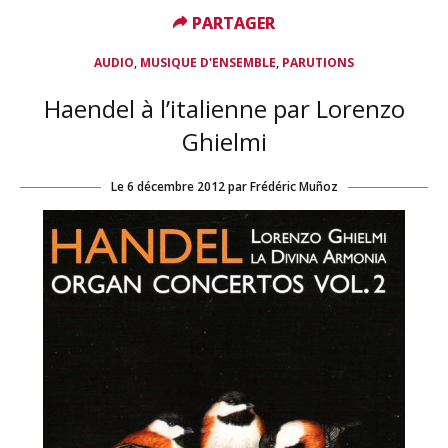
PARTAGER
PARTAGER
,
,
AUDIO
MUSIQUE D'ENSEMBLE
PARUTIONS
Haendel à l’italienne par Lorenzo
Ghielmi
Le
6 décembre 2012
par
Frédéric Muñoz