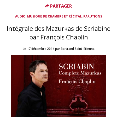
PARTAGER
PARTAGER
,
,
AUDIO
MUSIQUE DE CHAMBRE ET RÉCITAL
PARUTIONS
Intégrale des Mazurkas de Scriabine
par François Chaplin
Le
17 décembre 2014
par
Bertrand Saint-Etienne