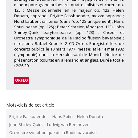
mineur pour grand orchestre, quatre solistes et chœur op.
125 ; Messe solennelle en ré majeur op. 123. Helen
Donath, soprano ; Brigitte Fassbaender, mezzo-soprano ;
Horst Laubenthal, ténor (dans l’op. 125 uniquement) ; Hans
Sotin, basse (op. 125) ; Peter Schreier, ténor (op. 123) ; John
Shirley-Quirk, baryton-basse (op. 123) ; Chœur et
Orchestre symphonique de la Radiodiffusion bavaroise ;
direction : Rafael Kubelík. 2 CD Orfeo. Enregistré lors de
concerts publics le 10 mars 1977 (messe) et le 14 mai 1982
(symphonie) dans la Herkulessaal de Munich. Notice de
présentation (courte) en allemand et anglais. Durée totale
: 2:26:20
ORFEO
Mots-clefs de cet article
Brigitte Fassbaender
Hans Sotin
Helen Donath
John Shirley-Quirk
Ludwig van Beethoven
Orchestre symphonique de la Radio bavaroise