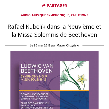
PARTAGER
PARTAGER
,
,
AUDIO
MUSIQUE SYMPHONIQUE
PARUTIONS
Rafael Kubelík dans la Neuvième et
la Missa Solemnis de Beethoven
Le
30 mai 2019
par
Maciej Chiżyński