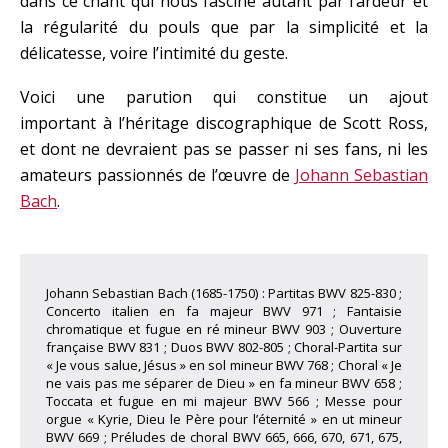
dans ce chant qui nous fascine autant par l’ardeur et
la régularité du pouls que par la simplicité et la
délicatesse, voire l’intimité du geste.
Voici une parution qui constitue un ajout
important à l’héritage discographique de Scott Ross,
et dont ne devraient pas se passer ni ses fans, ni les
amateurs passionnés de l’œuvre de
Johann Sebastian
Bach
.
Johann Sebastian Bach (1685-1750) : Partitas BWV 825-830 ;
Concerto italien en fa majeur BWV 971 ; Fantaisie
chromatique et fugue en ré mineur BWV 903 ; Ouverture
française BWV 831 ; Duos BWV 802-805 ; Choral-Partita sur
« Je vous salue, Jésus » en sol mineur BWV 768 ; Choral « Je
ne vais pas me séparer de Dieu » en fa mineur BWV 658 ;
Toccata et fugue en mi majeur BWV 566 ; Messe pour
orgue « Kyrie, Dieu le Père pour l’éternité » en ut mineur
BWV 669 ; Préludes de choral BWV 665, 666, 670, 671, 675,