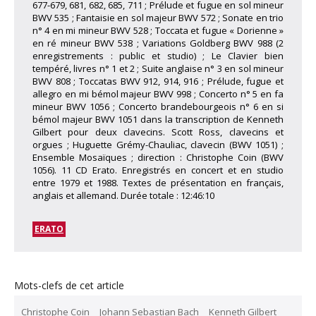
677-679, 681, 682, 685, 711 ; Prélude et fugue en sol mineur
BWV 535 ; Fantaisie en sol majeur BWV 572 ; Sonate en trio
n° 4 en mi mineur BWV 528 ; Toccata et fugue « Dorienne »
en ré mineur BWV 538 ; Variations Goldberg BWV 988 (2
enregistrements : public et studio) ; Le Clavier bien
tempéré, livres n° 1 et 2 ; Suite anglaise n° 3 en sol mineur
BWV 808 ; Toccatas BWV 912, 914, 916 ; Prélude, fugue et
allegro en mi bémol majeur BWV 998 ; Concerto n° 5 en fa
mineur BWV 1056 ; Concerto brandebourgeois n° 6 en si
bémol majeur BWV 1051 dans la transcription de Kenneth
Gilbert pour deux clavecins. Scott Ross, clavecins et
orgues ; Huguette Grémy-Chauliac, clavecin (BWV 1051) ;
Ensemble Mosaïques ; direction : Christophe Coin (BWV
1056). 11 CD Erato. Enregistrés en concert et en studio
entre 1979 et 1988. Textes de présentation en français,
anglais et allemand. Durée totale : 12:46:10
ERATO
Mots-clefs de cet article
Christophe Coin
Johann Sebastian Bach
Kenneth Gilbert