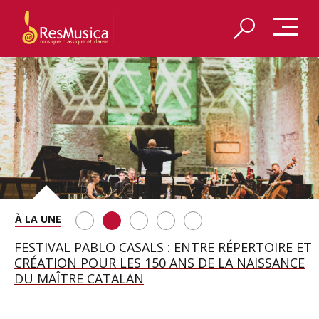
SAINT FRANÇOIS D’ASSISE À SALZBOURG, UNE
FESTIVAL PABLO CASALS : ENTRE RÉPERTOIRE ET
A BAYREUTH, LE 150E ANNIVERSAIRE DU RING
BETSY JOLAS FÊTE SON CENTIÈME
GEORGE BENJAMIN : « MES PARENTS AVAIENT
SOIRÉE IMMENSE PORTÉE PAR ROMEO
CRÉATION POUR LES 150 ANS DE LA NAISSANCE
WAGNÉRIEN GÉNÉRÉ PAR L’IA
ANNIVERSAIRE
CETTE EXIGENCE DE L’OBJET CISELÉ »
CASTELLUCCI ET MAXIME PASCAL
DU MAÎTRE CATALAN