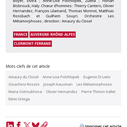
Boyer, Elvira ; Anne-Lise Polchlopek, Zulma ; Florian
Bisbrouck, Haly. Chœur d’hommes : Thierry Cantero, Olivier
Hernandez, François Lilamand, Thomas Monnot, Matthias
Rossbach et Guilhem Souyri. Orchestre Les
Métamorphoses ; direction : Amaury du Closel
FRANCE
AUVERGNE-RHÔNE-ALPES
CLERMONT-FERRAND
Mots-clefs de cet article
Amaury du Closel
Anne-Lise Polchlopek
Eugenio Di Lieto
Gioachino Rossini
Joseph Kauzman
Les Métamorphoses
Maria Ostroukhova
Olivier Hernandez
Pierre Thirion-Vallet
Rémi Ortega
Imprimer cet article