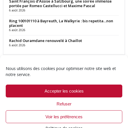
Saint François d’Assise à Salzbourg, une soirée immense
portée par Romeo Castellucci et Maxime Pascal
6 août 2026
Ring 100101110 à Bayreuth, La Walkyrie : bis repetita…non
placent
6 août 2026
Rachid Ouramdane renouvelé à Chaillot
6 août 2026
Nous utilisons des cookies pour optimiser notre site web et
notre service.
Contact
Qui sommes-nous ?
Équipe
Newsletter
Annonces
Crédits & Mentions
Politique de cookies (UE)
Accepter les cookies
Refuser
Voir les préférences
© 1999-2026 ResMusica.net Tous droits réservés.