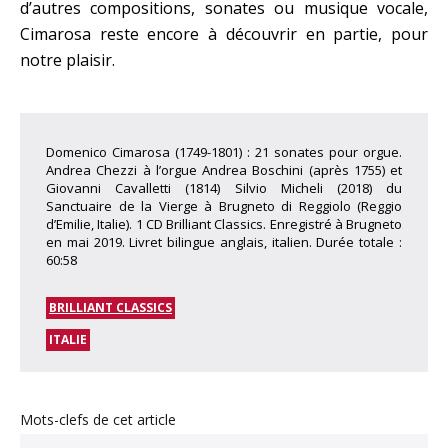
d’autres compositions, sonates ou musique vocale,
Cimarosa reste encore à découvrir en partie, pour
notre plaisir.
Domenico Cimarosa (1749-1801) : 21 sonates pour orgue.
Andrea Chezzi à l’orgue Andrea Boschini (après 1755) et
Giovanni Cavalletti (1814) Silvio Micheli (2018) du
Sanctuaire de la Vierge à Brugneto di Reggiolo (Reggio
d’Emilie, Italie). 1 CD Brilliant Classics. Enregistré à Brugneto
en mai 2019. Livret bilingue anglais, italien. Durée totale :
60:58
BRILLIANT CLASSICS
ITALIE
Mots-clefs de cet article