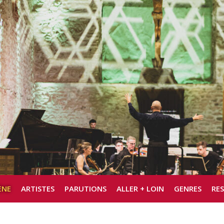
ÈNE
ARTISTES
PARUTIONS
ALLER + LOIN
GENRES
RE