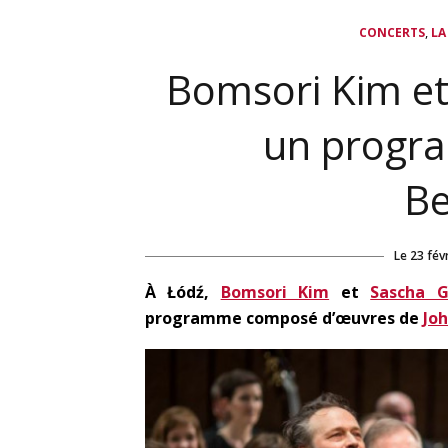
,
CONCERTS
LA
Bomsori Kim et
un progr
Be
Le
23 fév
À
Łódź,
Bomsori Kim
et
Sascha G
programme compos
é
d’œuvres de
Jo