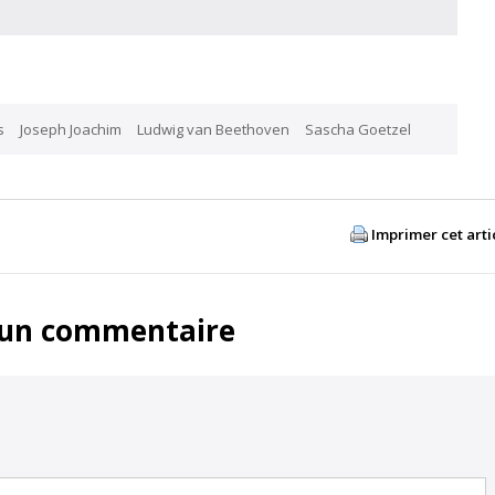
s
Joseph Joachim
Ludwig van Beethoven
Sascha Goetzel
Imprimer cet arti
 un commentaire