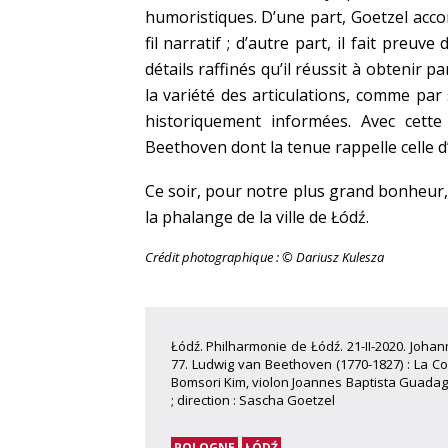
humoristiques. D’une part, Goetzel accor
fil narratif ; d’autre part, il fait preu
détails raffinés qu’il réussit à obtenir 
la variété des articulations, comme par
historiquement informées. Avec cette
Beethoven dont la tenue rappelle celle 
Ce soir, pour notre plus grand bonheur
la phalange de la ville de Łódź.
Crédit photographique : © Dariusz Kulesza
Łódź. Philharmonie de Łódź. 21-II-2020. Joha
77. Ludwig van Beethoven (1770-1827) : La C
Bomsori Kim, violon Joannes Baptista Guadag
; direction : Sascha Goetzel
POLOGNE
ŁÓDŹ