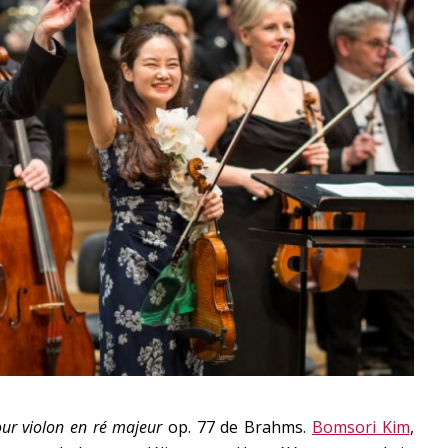
ur violon en ré majeur
op. 77 de Brahms.
Bomsori Kim
,