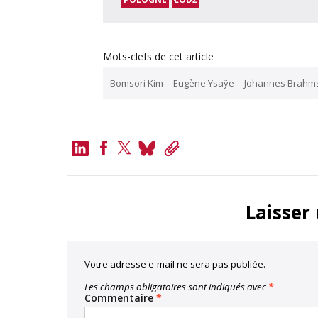
Mots-clefs de cet article
Bomsori Kim
Eugène Ysaÿe
Johannes Brahm
LinkedIn
Bluesky
Copy
Link
Facebook
Twitter
Laisser
Votre adresse e-mail ne sera pas publiée.
Les champs obligatoires sont indiqués avec
*
Commentaire
*