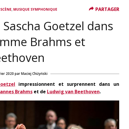
PARTAGER
PARTAGER
,
 SCÈNE
MUSIQUE SYMPHONIQUE
 Sascha Goetzel dans
amme Brahms et
ethoven
rier 2020
par
Maciej Chiżyński
oetzel
impressionnent et surprennent dans un
hannes Brahms
et de
Ludwig van Beethoven
.