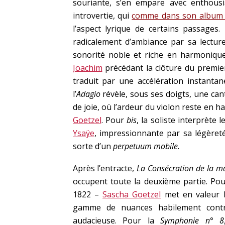
souriante, s’en empare avec enthousi
introvertie, qui
comme dans son album
l’aspect lyrique de certains passages
radicalement d’ambiance par sa lecture
sonorité noble et riche en harmoniqu
Joachim
précédant la clôture du premie
traduit par une accélération instanta
l’
Adagio
révèle, sous ses doigts, une can
de joie, où l’ardeur du violon reste en 
Goetzel
. Pour
bis
, la soliste interprète
Ysaÿe
, impressionnante par sa légèret
sorte d’un
perpetuum mobile
.
Après l’entracte,
La Consécration de la 
occupent toute la deuxième partie. P
1822 –
Sascha Goetzel
met en valeur l
gamme de nuances habilement contrôl
audacieuse. Pour la
Symphonie n° 8