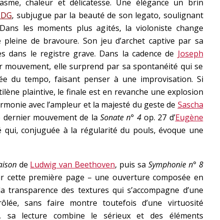
asme, chaleur et délicatesse. Une élégance un brin
 DG
, subjugue par la beauté de son legato, soulignant
. Dans les moments plus agités, la violoniste change
 pleine de bravoure. Son jeu d’archet captive par sa
es dans le registre grave. Dans la cadence de
Joseph
r mouvement, elle surprend par sa spontanéité qui se
née du tempo, faisant penser à une improvisation. Si
tilène plaintive, le finale est en revanche une explosion
harmonie avec l’ampleur et la majesté du geste de
Sascha
 le dernier mouvement de la
Sonate n° 4
op. 27 d’
Eugène
é qui, conjuguée à la régularité du pouls, évoque une
maison
de
Ludwig van Beethoven
, puis sa
Symphonie n° 8
our cette première page – une ouverture composée en
a transparence des textures qui s’accompagne d’une
ée, sans faire montre toutefois d’une virtuosité
, sa lecture combine le sérieux et des éléments