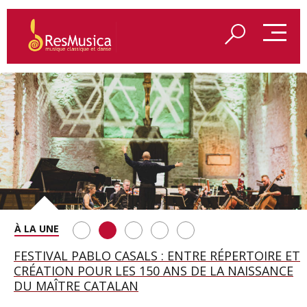
SAINT FRANÇOIS D’ASSISE À SALZBOURG, UNE
FESTIVAL PABLO CASALS : ENTRE RÉPERTOIRE ET
A BAYREUTH, LE 150E ANNIVERSAIRE DU RING
BETSY JOLAS FÊTE SON CENTIÈME
GEORGE BENJAMIN : « MES PARENTS AVAIENT
SOIRÉE IMMENSE PORTÉE PAR ROMEO
CRÉATION POUR LES 150 ANS DE LA NAISSANCE
WAGNÉRIEN GÉNÉRÉ PAR L’IA
ANNIVERSAIRE
CETTE EXIGENCE DE L’OBJET CISELÉ »
CASTELLUCCI ET MAXIME PASCAL
DU MAÎTRE CATALAN