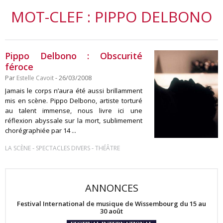
MOT-CLEF : PIPPO DELBONO
Pippo Delbono : Obscurité
féroce
Par
Estelle Cavoit
- 26/03/2008
Jamais le corps n’aura été aussi brillamment
mis en scène. Pippo Delbono, artiste torturé
au talent immense, nous livre ici une
réflexion abyssale sur la mort, sublimement
chorégraphiée par 14 ...
-
-
LA SCÈNE
SPECTACLES DIVERS
THÉÂTRE
ANNONCES
Festival International de musique de Wissembourg du 15 au
30 août