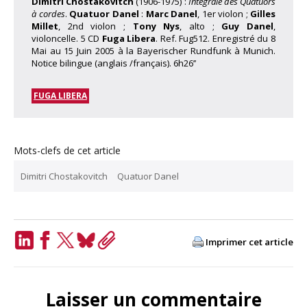
Dimitri Chostakovitch
(1906-1975) :
Intégrale des Quatuors
à cordes
.
Quatuor Danel
:
Marc Danel
, 1er violon ;
Gilles
Millet
, 2nd violon ;
Tony Nys
, alto ;
Guy Danel
,
violoncelle. 5 CD
Fuga Libera
. Ref. Fug512. Enregistré du 8
Mai au 15 Juin 2005 à la Bayerischer Rundfunk à Munich.
Notice bilingue (anglais /français). 6h26’’
FUGA LIBERA
Mots-clefs de cet article
Dimitri Chostakovitch
Quatuor Danel
Imprimer cet article
LinkedIn
Facebook
Twitter
Bluesky
Copy
Link
Laisser un commentaire