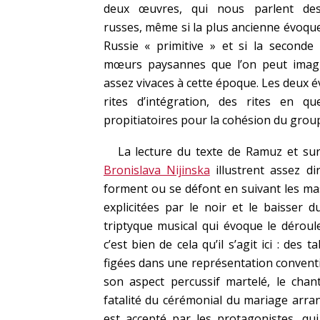
deux œuvres, qui nous parlent de
russes, même si la plus ancienne évoque 
Russie « primitive » et si la seconde
mœurs paysannes que l’on peut imag
assez vivaces à cette époque. Les deux 
rites d’intégration, des rites en qu
propitiatoires pour la cohésion du group
La lecture du texte de Ramuz et surt
Bronislava Nijinska
illustrent assez di
forment ou se défont en suivant les mas
explicitées par le noir et le baisser 
triptyque musical qui évoque le déroul
c’est bien de cela qu’il s’agit ici : des
figées dans une représentation conventi
son aspect percussif martelé, le chan
fatalité du cérémonial du mariage arrangé
est accepté par les protagonistes, q