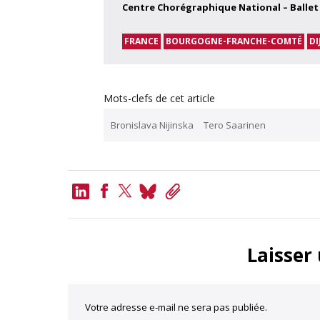
Centre Chorégraphique National – Ballet
FRANCE
BOURGOGNE-FRANCHE-COMTÉ
DI
Mots-clefs de cet article
Bronislava Nijinska
Tero Saarinen
LinkedIn
Bluesky
Copy
Link
Facebook
Twitter
Laisser
Votre adresse e-mail ne sera pas publiée.