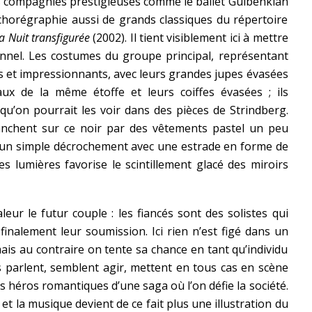
es compagnies prestigieuses comme le ballet Gulbenkian
l chorégraphie aussi de grands classiques du répertoire
a Nuit transfigurée
(2002). Il tient visiblement ici à mettre
ionnel. Les costumes du groupe principal, représentant
rs et impressionnants, avec leurs grandes jupes évasées
ux de la même étoffe et leurs coiffes évasées ; ils
qu’on pourrait les voir dans des pièces de Strindberg.
ranchent sur ce noir par des vêtements pastel un peu
re un simple décrochement avec une estrade en forme de
es lumières favorise le scintillement glacé des miroirs
eur le futur couple : les fiancés sont des solistes qui
 finalement leur soumission. Ici rien n’est figé dans un
ais au contraire on tente sa chance en tant qu’individu
es parlent, semblent agir, mettent en tous cas en scène
s héros romantiques d’une saga où l’on défie la société.
l et la musique devient de ce fait plus une illustration du