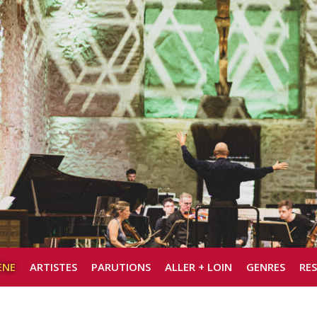
ÈNE
ARTISTES
PARUTIONS
ALLER + LOIN
GENRES
RE