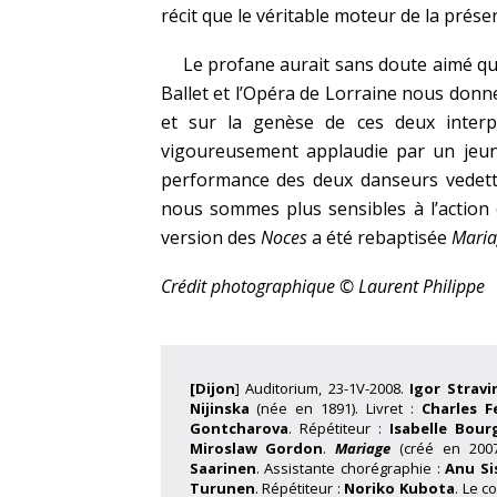
récit que le véritable moteur de la prése
Le profane aurait sans doute aimé qu
Ballet et l’Opéra de Lorraine nous donne
et sur la genèse de ces deux interp
vigoureusement applaudie par un jeun
performance des deux danseurs vedett
nous sommes plus sensibles à l’action 
version des
Noces
a été rebaptisée
Maria
Crédit photographique © Laurent Philippe
[Dijon
] Auditorium, 23-1V-2008.
Igor Stravi
Nijinska
(née en 1891). Livret :
Charles 
Gontcharova
. Répétiteur :
Isabelle Bour
Miroslaw Gordon
.
Mariage
(créé en 2007
Saarinen
. Assistante chorégraphie :
Anu Si
Turunen
. Répétiteur :
Noriko Kubota
. Le c