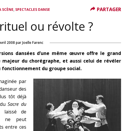
PARTAGER
PARTAGER
,
A SCÈNE
SPECTACLES DANSE
rituel ou révolte ?
avril 2008
par
Joelle Farenc
ersions dansées d’une même œuvre offre le grand
e majeur du chorégraphe, et aussi celui de révéler
u fonctionnement du groupe social.
maginée par
 danseur des
lus tôt déjà
e du
Sacre du
 laissé de
n ne peut
s entre ces