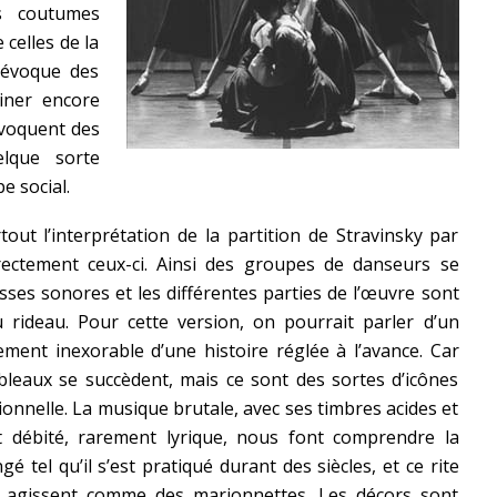
s coutumes
celles de la
 évoque des
iner encore
évoquent des
elque sorte
e social.
out l’interprétation de la partition de Stravinsky par
rectement ceux-ci. Ainsi des groupes de danseurs se
ses sonores et les différentes parties de l’œuvre sont
du rideau. Pour cette version, on pourrait parler d’un
ement inexorable d’une histoire réglée à l’avance. Car
 tableaux se succèdent, mais ce sont des sortes d’icônes
onnelle. La musique brutale, avec ses timbres acides et
t débité, rarement lyrique, nous font comprendre la
 tel qu’il s’est pratiqué durant des siècles, et ce rite
ui agissent comme des marionnettes. Les décors sont