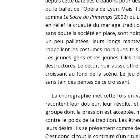
depuis cette date des créations pour d
ou le ballet de l’Opéra de Lyon. Mais i
comme
Le Sacre du Printemps
(2002) ou
L
en relief la cruauté du mariage tradit
sans doute la société en place, sont noi
un peu pailletées, leurs longs mantea
rappellent les costumes nordiques tels 
Les jeunes gens et les jeunes filles t
déstructurés. Le décor, noir aussi, off
croissant au fond de la scène. Le jeu d
sans tain des pentes de ce croissant.
La chorégraphie met cette fois en val
racontent leur douleur, leur révolte, et
groupe dont la pression est acceptée, m
contre le poids de la tradition. Les êtr
leurs désirs : ils se présentent comme de
C’est donc ici tout le contraire d’un ritue