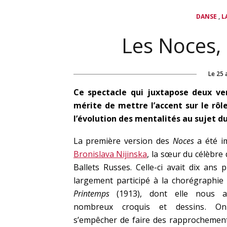
,
DANSE
L
Les Noces, 
Le
25 
Ce spectacle qui juxtapose deux v
mérite de mettre l’accent sur le rôl
l’évolution des mentalités au sujet d
La première version des
Noces
a été i
Bronislava Nijinska
, la sœur du célèbre
Ballets Russes. Celle-ci avait dix ans p
largement participé à la chorégraphi
Printemps
(1913), dont elle nous a
nombreux croquis et dessins. O
s’empêcher de faire des rapprochement