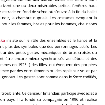
scrivent une ou deux misérables petites fenêtres haut
 estrade en fond de scène où s’ouvre à la fin du ballet
noir, la chambre nuptiale. Les costumes évoquent la
e pour les femmes, braies pour les hommes, chaussons
ska
insiste sur le rôle des ensembles et le fiancé et la
 sont plus des symboles que des personnages actifs. Les
ur des petits gestes mécaniques de bras croisés ou
ient être encore mieux synchronisés au début, et des
ommes en 1923…) des filles, qui évoquent des poupées
rimée par des enroulements ou des replis sur soi et par
s genoux. Les gestes sont comme dans le
Sacre
codifiés,
 troublante. Ce danseur finlandais participe avec éclat à
son pays. Il a fondé sa compagnie en 1996 et réalise