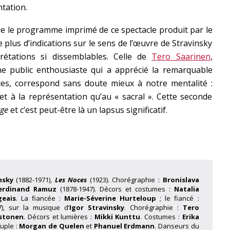
ntation.
e le programme imprimé de ce spectacle produit par le
 plus d’indications sur le sens de l’œuvre de Stravinsky
rétations si dissemblables. Celle de
Tero Saarinen
,
e public enthousiaste qui a apprécié la remarquable
es, correspond sans doute mieux à notre mentalité :
et à la représentation qu’au « sacral ». Cette seconde
ge
et c’est peut-être là un lapsus significatif.
nsky
(1882-1971),
Les Noces
(1923). Chorégraphie :
Bronislava
Ferdinand Ramuz
(1878-1947). Décors et costumes :
Natalia
geais
. La fiancée :
Marie-Séverine Hurteloup
; le fiancé :
), sur la musique d’
Igor Stravinsky
. Chorégraphie :
Tero
stonen
. Décors et lumières :
Mikki Kunttu
. Costumes :
Erika
ouple :
Morgan de Quelen
et
Phanuel Erdmann
. Danseurs du