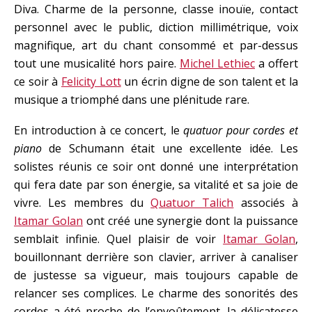
Diva. Charme de la personne, classe inouïe, contact
personnel avec le public, diction millimétrique, voix
magnifique, art du chant consommé et par-dessus
tout une musicalité hors paire.
Michel Lethiec
a offert
ce soir à
Felicity Lott
un écrin digne de son talent et la
musique a triomphé dans une plénitude rare.
En introduction à ce concert, le
quatuor pour cordes et
piano
de Schumann était une excellente idée. Les
solistes réunis ce soir ont donné une interprétation
qui fera date par son énergie, sa vitalité et sa joie de
vivre. Les membres du
Quatuor Talich
associés à
Itamar Golan
ont créé une synergie dont la puissance
semblait infinie. Quel plaisir de voir
Itamar Golan
,
bouillonnant derrière son clavier, arriver à canaliser
de justesse sa vigueur, mais toujours capable de
relancer ses complices. Le charme des sonorités des
cordes a été proche de l’envoûtement, la délicatesse