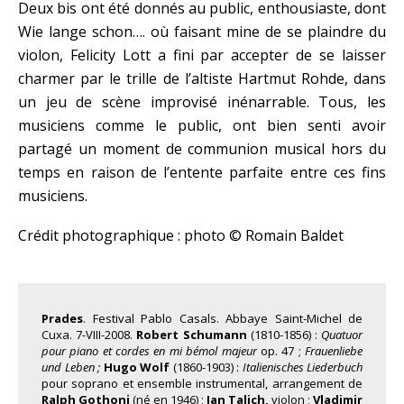
Deux bis ont été donnés au public, enthousiaste, dont
Wie lange schon…. où faisant mine de se plaindre du
violon, Felicity Lott a fini par accepter de se laisser
charmer par le trille de l’altiste Hartmut Rohde, dans
un jeu de scène improvisé inénarrable. Tous, les
musiciens comme le public, ont bien senti avoir
partagé un moment de communion musical hors du
temps en raison de l’entente parfaite entre ces fins
musiciens.
Crédit photographique : photo © Romain Baldet
Prades
. Festival Pablo Casals. Abbaye Saint-Michel de
Cuxa. 7-VIII-2008.
Robert Schumann
(1810-1856) :
Quatuor
pour piano et cordes en mi bémol majeur
op. 47 ;
Frauenliebe
und Leben ;
Hugo Wolf
(1860-1903) :
Italienisches Liederbuch
pour soprano et ensemble instrumental, arrangement de
Ralph Gothoni
(né en 1946) ;
Jan Talich,
violon ;
Vladimir