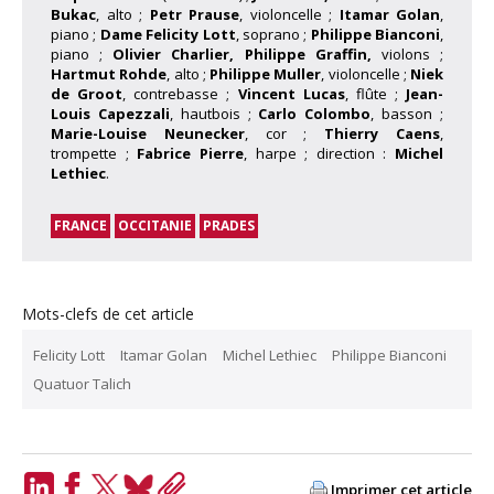
Bukac
, alto ;
Petr Prause
, violoncelle ;
Itamar Golan
,
piano ;
Dame Felicity Lott
, soprano ;
Philippe Bianconi
,
piano ;
Olivier Charlier, Philippe Graffin,
violons ;
Hartmut Rohde
, alto ;
Philippe Muller
, violoncelle ;
Niek
de Groot
, contrebasse ;
Vincent Lucas
, flûte ;
Jean-
Louis Capezzali
, hautbois ;
Carlo Colombo
, basson ;
Marie-Louise Neunecker
, cor ;
Thierry Caens
,
trompette ;
Fabrice Pierre
, harpe ; direction :
Michel
Lethiec
.
FRANCE
OCCITANIE
PRADES
Mots-clefs de cet article
Felicity Lott
Itamar Golan
Michel Lethiec
Philippe Bianconi
Quatuor Talich
Imprimer cet article