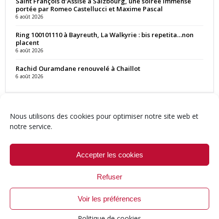
Saint François d’Assise à Salzbourg, une soirée immense
portée par Romeo Castellucci et Maxime Pascal
6 août 2026
Ring 100101110 à Bayreuth, La Walkyrie : bis repetita…non
placent
6 août 2026
Rachid Ouramdane renouvelé à Chaillot
6 août 2026
Nous utilisons des cookies pour optimiser notre site web et
notre service.
Contact
Qui sommes-nous ?
Équipe
Newsletter
Annonces
Crédits & Mentions
Politique de cookies (UE)
Accepter les cookies
Refuser
Voir les préférences
© 1999-2026 ResMusica.net Tous droits réservés.
Politique de cookies