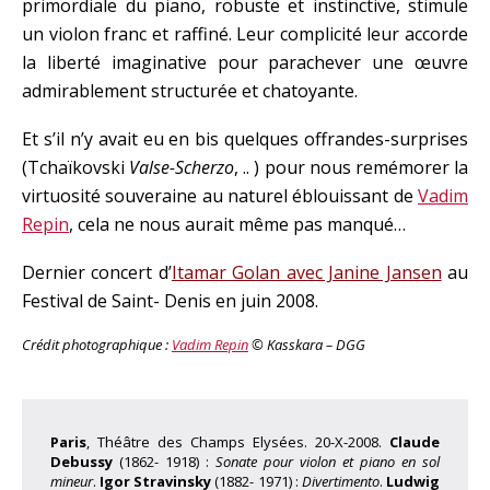
primordiale du piano, robuste et instinctive, stimule
un violon franc et raffiné. Leur complicité leur accorde
la liberté imaginative pour parachever une œuvre
admirablement structurée et chatoyante.
Et s’il n’y avait eu en bis quelques offrandes-surprises
(Tchaïkovski
Valse-Scherzo
, .. ) pour nous remémorer la
virtuosité souveraine au naturel éblouissant de
Vadim
Repin
, cela ne nous aurait même pas manqué…
Dernier concert d’
Itamar Golan avec Janine Jansen
au
Festival de Saint- Denis en juin 2008.
Crédit photographique :
Vadim Repin
© Kasskara – DGG
Paris
, Théâtre des Champs Elysées. 20-X-2008.
Claude
Debussy
(1862- 1918) :
Sonate pour violon et piano en sol
mineur
.
Igor Stravinsky
(1882- 1971) :
Divertimento
.
Ludwig