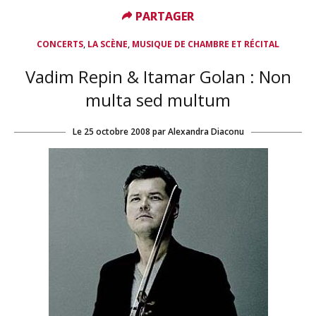
PARTAGER
PARTAGER
,
,
CONCERTS
LA SCÈNE
MUSIQUE DE CHAMBRE ET RÉCITAL
Vadim Repin & Itamar Golan : Non
multa sed multum
Le
25 octobre 2008
par
Alexandra Diaconu