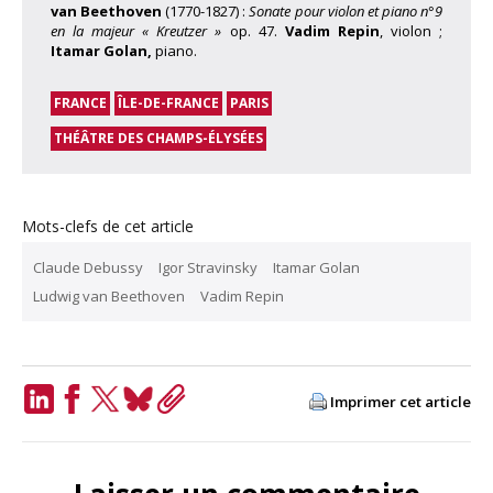
van Beethoven
(1770-1827) :
Sonate pour violon et piano n°9
en la majeur « Kreutzer »
op. 47.
Vadim Repin
, violon ;
Itamar Golan,
piano.
FRANCE
ÎLE-DE-FRANCE
PARIS
THÉÂTRE DES CHAMPS-ÉLYSÉES
Mots-clefs de cet article
Claude Debussy
Igor Stravinsky
Itamar Golan
Ludwig van Beethoven
Vadim Repin
Imprimer cet article
LinkedIn
Facebook
Twitter
Bluesky
Copy
Link