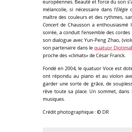
européennes. Beauté et force du son s’a
mélancolie, si nécessaire dans l’
Elégie
d
maître des couleurs et des rythmes, san
Concert
de Chausson a enthousiasmé le
soirée, a conduit l’ensemble des cordes 
son dialogue avec Yun-Peng Zhao, (vio
son partenaire dans le
quatuor Diotima
proche des «climats» de César Franck.
Fondé en 2004, le quatuor Voce est doté 
ont répondu au piano et au violon ave
garder une sorte de grâce, de souplesse
rêve toute sa place. Un sommet, dans l
musiques.
Crédit photographique : © DR