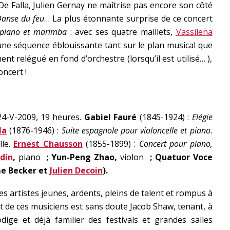
De Falla, Julien Gernay ne maîtrise pas encore son côté
anse du feu
… La plus étonnante surprise de ce concert
 piano et marimba
: avec ses quatre maillets,
Vassilena
une séquence éblouissante tant sur le plan musical que
nt relégué en fond d’orchestre (lorsqu’il est utilisé… ),
ncert !
24-V-2009, 19 heures.
Gabiel Fauré
(1845-1924) :
Elégie
la
(1876-1946) :
Suite espagnole pour violoncelle et piano.
lle.
Ernest Chausson
(1855-1899) :
Concert pour piano,
din
,
piano
; Yun-Peng Zhao,
violon
; Quatuor Voce
me Becker et
Julien Decoin
).
s artistes jeunes, ardents, pleins de talent et rompus à
 de ces musiciens est sans doute Jacob Shaw, tenant, à
ige et déjà familier des festivals et grandes salles