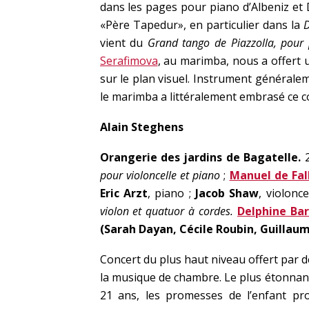
dans les pages pour piano d’Albeniz et 
«Père Tapedur», en particulier dans la
D
vient du
Grand tango de Piazzolla, pour
Serafimova
, au marimba, nous a offert 
sur le plan visuel. Instrument généraleme
le marimba a littéralement embrasé ce co
Alain Steghens
Orangerie des jardins de Bagatelle.
pour violoncelle et piano
;
Manuel de Fal
Eric Arzt
, piano ;
Jacob Shaw
, violonce
violon et quatuor à cordes.
Delphine Bar
(Sarah Dayan, Cécile Roubin, Guillau
Concert du plus haut niveau offert par de
la musique de chambre. Le plus étonnant
21 ans, les promesses de l’enfant prod