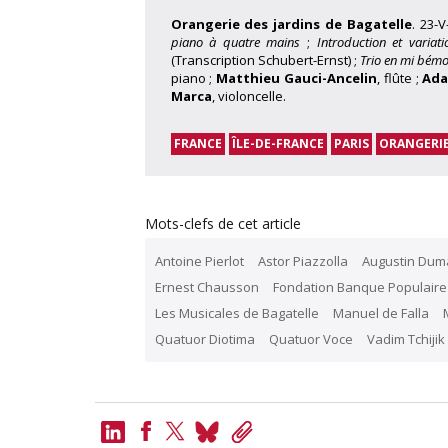
Orangerie des jardins de Bagatelle
. 23-
piano à quatre mains
;
Introduction et variat
(Transcription Schubert-Ernst) ;
Trio en mi bémo
piano ;
Matthieu Gauci-Ancelin
, flûte ;
Ada
Marca
, violoncelle.
FRANCE
ÎLE-DE-FRANCE
PARIS
ORANGERIE
Mots-clefs de cet article
Antoine Pierlot
Astor Piazzolla
Augustin Dum
Ernest Chausson
Fondation Banque Populaire
Les Musicales de Bagatelle
Manuel de Falla
Quatuor Diotima
Quatuor Voce
Vadim Tchijik
LinkedIn
Bluesky
Copy