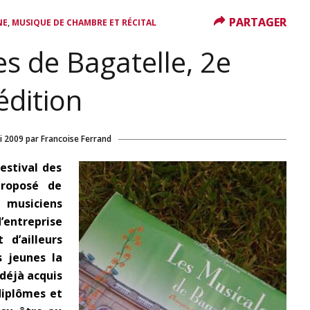
PARTAGER
PARTAGER
,
NE
MUSIQUE DE CHAMBRE ET RÉCITAL
s de Bagatelle, 2e
édition
i 2009
par
Francoise Ferrand
estival des
proposé de
musiciens
’entreprise
 d’ailleurs
s jeunes la
 déjà acquis
diplômes et