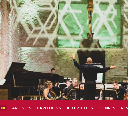
ÈNE
ARTISTES
PARUTIONS
ALLER + LOIN
GENRES
RE