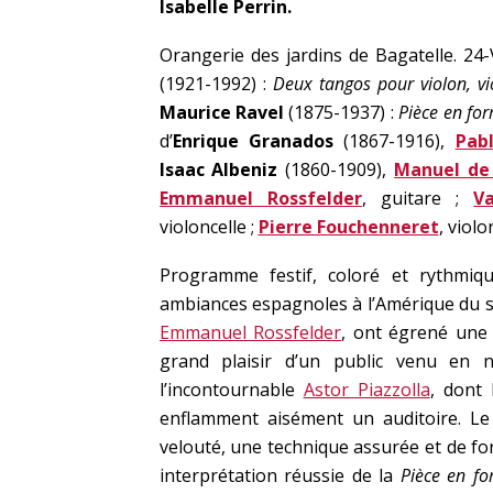
Isabelle Perrin.
Orangerie des jardins de Bagatelle. 24
(1921-1992) :
Deux tangos pour violon, vi
Maurice Ravel
(1875-1937) :
Pièce en fo
d’
Enrique
Granados
(1867-1916),
Pab
Isaac Albeniz
(1860-1909),
Manuel de 
Emmanuel Rossfelder
, guitare ;
V
violoncelle ;
Pierre Fouchenneret
, violo
Programme festif, coloré et rythmiq
ambiances espagnoles à l’Amérique du su
Emmanuel Rossfelder
, ont égrené une 
grand plaisir d’un public venu en 
l’incontournable
Astor Piazzolla
, dont 
enflamment aisément un auditoire. Le 
velouté, une technique assurée et de fort
interprétation réussie de la
Pièce en f