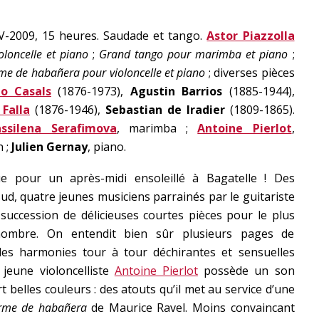
-V-2009, 15 heures. Saudade et tango.
Astor Piazzolla
oloncelle et piano
;
Grand tango pour marimba et piano
;
rme de habañera pour violoncelle et piano
; diverses pièces
lo Casals
(1876-1973),
Agustin Barrios
(1885-1944),
Falla
(1876-1946),
Sebastian de Iradier
(1809-1865).
assilena Serafimova
, marimba ;
Antoine Pierlot
,
n ;
Julien Gernay
, piano.
ue pour un après-midi ensoleillé à Bagatelle ! Des
d, quatre jeunes musiciens parrainés par le guitariste
succession de délicieuses courtes pièces pour le plus
nombre. On entendit bien sûr plusieurs pages de
les harmonies tour à tour déchirantes et sensuelles
jeune violoncelliste
Antoine Pierlot
possède un son
 belles couleurs : des atouts qu’il met au service d’une
orme de habañera
de Maurice Ravel. Moins convaincant