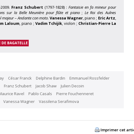
V-2009.
Franz Schubert
(1797-1828) :
Fantaisie en fa mineur pour
ions sur la Belle Meunière pour flûte et piano
;
Le Roi des Aulnes
l majeur
–
Andante con moto
.
Vanessa Wagner
, piano ;
Eric Artz
,
m Laloum
, piano ;
Vadim Tchijik
, violon ;
Christian-Pierre La
 DE BAGATELLE
ay
César Franck
Delphine Bardin
Emmanuel Rossfelder
Franz Schubert
Jacob Shaw
Julien Decoin
Maurice Ravel
Pablo Casals
Pierre Fouchenneret
Vanessa Wagner
Vassilena Serafimova
Imprimer cet arti