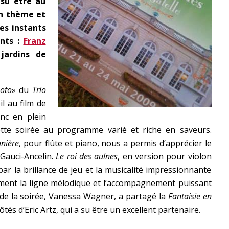
 su être au
un thème et
es instants
ents :
Franz
jardins de
oto
» du
Trio
il au film de
onc en plein
te soirée au programme varié et riche en saveurs.
unière
, pour flûte et piano, nous a permis d’apprécier le
 Gauci-Ancelin.
Le roi des aulnes
, en version pour violon
ar la brillance de jeu et la musicalité impressionnante
nément la ligne mélodique et l’accompagnement puissant
 de la soirée, Vanessa Wagner, a partagé la
Fantaisie en
tés d’Eric Artz, qui a su être un excellent partenaire.