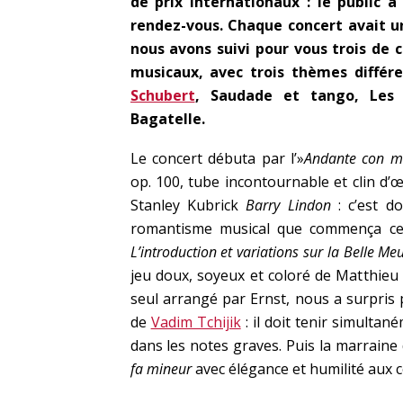
de prix internationaux : le public a
rendez-vous. Chaque concert avait 
nous avons suivi pour vous trois de c
musicaux, avec trois thèmes différ
Schubert
, Saudade et tango, Les 
Bagatelle.
Le concert débuta par l’»
Andante con m
op. 100, tube incontournable et clin d’œ
Stanley Kubrick
Barry Lindon
: c’est d
romantisme musical que commença cet
L’introduction et variations sur la Belle Me
jeu doux, soyeux et coloré de Matthieu
seul arrangé par Ernst, nous a surpris p
de
Vadim Tchijik
: il doit tenir simulta
dans les notes graves. Puis la marraine
fa mineur
avec élégance et humilité aux cô