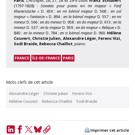
Paris
, L’Archipel, 26, 27, 28 et 29-V-2009.
Franz Schubert
(1797-1828) :
Sonates pour piano
en
mi majeur « Fünf
Klavierstücke »
D. 459 ;
en mi bémol majeur
D. 568 ;
en sol
majeur « Fantaisie »
D. 894 ;
en la bémol majeur
D. 557 ;
en mi
mineur
D. 566 ;
en do mineur
D. 958 ;
en do majeur
D. 613 ;
en la
mineur
D. 537 ;
en la majeur
D. 959 ;
en do majeur « Relique »
D.
840 ;
en la mineur
D. 784 ;
en si bémol majeur
D. 960.
Hélène
Couvert, Christie Julien, Alexandre Léger, Ferenc Vizi,
Sodi Braide, Rebecca Chaillot
, piano.
FRANCE
ÎLE-DE-FRANCE
PARIS
Mots-clefs de cet article
Alexandre Léger
Christie Julien
Ferenc Vizi
Hélène Couvert
Rebecca Chaillot
Sodi Braide
Imprimer cet article