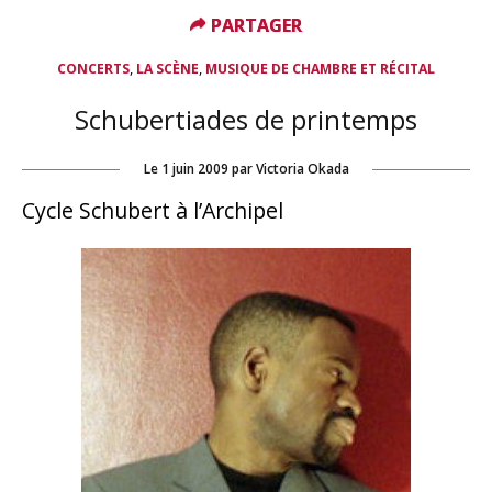
PARTAGER
PARTAGER
,
,
CONCERTS
LA SCÈNE
MUSIQUE DE CHAMBRE ET RÉCITAL
Schubertiades de printemps
Le
1 juin 2009
par
Victoria Okada
Cycle Schubert à l’Archipel