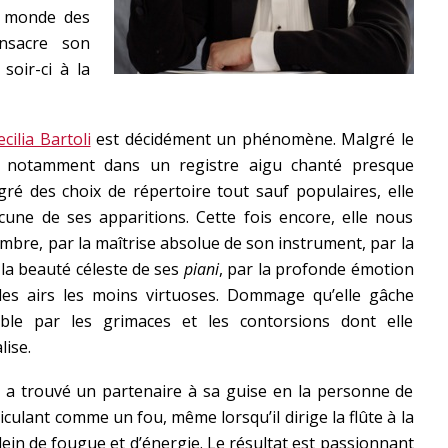
u monde des
onsacre son
soir-ci à la
ecilia Bartoli
est décidément un phénomène. Malgré le
– notamment dans un registre aigu chanté presque
gré des choix de répertoire tout sauf populaires, elle
cune de ses apparitions. Cette fois encore, elle nous
mbre, par la maîtrise absolue de son instrument, par la
 la beauté céleste de ses
piani
, par la profonde émotion
les airs les moins virtuoses. Dommage qu’elle gâche
ble par les grimaces et les contorsions dont elle
lise.
le a trouvé un partenaire à sa guise en la personne de
ticulant comme un fou, même lorsqu’il dirige la flûte à la
lein de fougue et d’énergie. Le résultat est passionnant