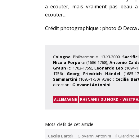
à écouter, mais vraiment pas beau à
écouter…
Crédit photographique : photo © Decca 
Cologne
. Philharmonie. 13-XI-2009.
Sacrifi
Nicola Porpora
(1686-1768),
Antonio Cald
Graun
(c. 1703-1759),
Leonardo Leo
(1694-1
1756),
Georg Friedrich Händel
(1685-17
Sammartini
(1695-1750). Avec :
Cecilia Bar
direction :
Giovanni Antonini
.
ALLEMAGNE
RHENANIE DU NORD – WESTPH
Mots-clefs de cet article
Cecilia Bartoli
Giovanni Antonini
Il Giardino 