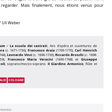
 regarder. Mais finalement, nous étions venus pour
/ Uli Weber
cium – La scuola dei castrati.
Airs d’opéra et ouvertures de
ara
(c. 1671-1736),
Francesco Araia
(1709-1770),
Carl Heinrich
744),
Leonardo Vinci
(c. 1696-1730),
Riccardo Broschi
(c. 1698-
59),
Francesco Maria Veracini
(1690-1768) et
Giuseppe
toli
, soprano/mezzo-soprano.
Il Giardino Armonico
, flûte et
ALIE
COLOGNE
Armonico