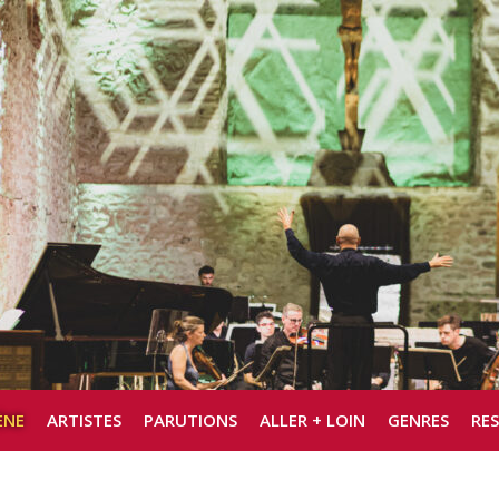
ÈNE
ARTISTES
PARUTIONS
ALLER + LOIN
GENRES
RE