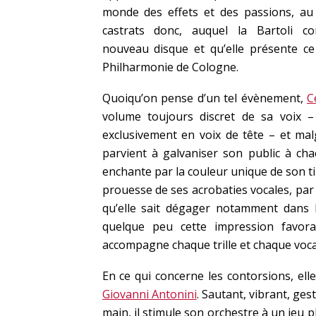
monde des effets et des passions, a
castrats donc, auquel la Bartoli c
nouveau disque et qu’elle présente ce 
Philharmonie de Cologne.
Quoiqu’on pense d’un tel évènement,
C
volume toujours discret de sa voix 
exclusivement en voix de tête – et mal
parvient à galvaniser son public à cha
enchante par la couleur unique de son ti
prouesse de ses acrobaties vocales, par
qu’elle sait dégager notamment dans 
quelque peu cette impression favora
accompagne chaque trille et chaque voca
En ce qui concerne les contorsions, el
Giovanni Antonini
. Sautant, vibrant, ges
main, il stimule son orchestre à un jeu p