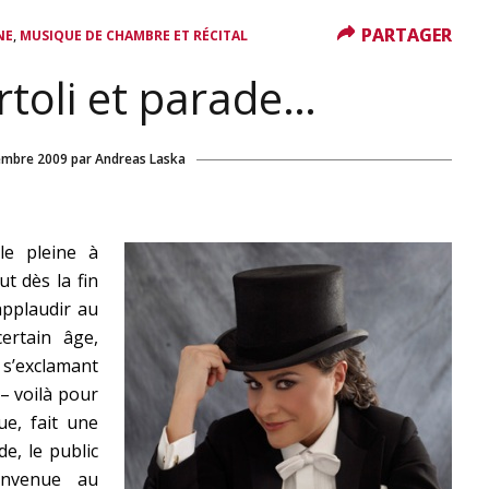
PARTAGER
PARTAGER
,
NE
MUSIQUE DE CHAMBRE ET RÉCITAL
artoli et parade…
embre 2009
par
Andreas Laska
le pleine à
t dès la fin
applaudir au
ertain âge,
 s’exclamant
 – voilà pour
ue, fait une
e, le public
ienvenue au