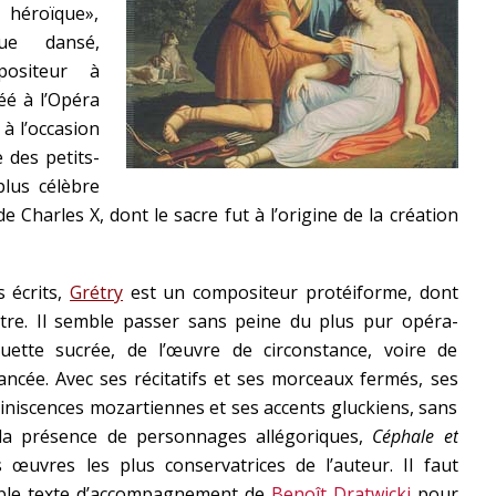
 héroïque»,
ue dansé,
positeur à
éé à l’Opéra
à l’occasion
 des petits-
plus célèbre
Charles X, dont le sacre fut à l’origine de la création
 écrits,
Grétry
est un compositeur protéiforme, dont
re. Il semble passer sans peine du plus pur opéra-
uette sucrée, de l’œuvre de circonstance, voire de
ancée. Avec ses récitatifs et ses morceaux fermés, ses
miniscences mozartiennes et ses accents gluckiens, sans
 la présence de personnages allégoriques,
Céphale et
œuvres les plus conservatrices de l’auteur. Il faut
able texte d’accompagnement de
Benoît Dratwicki
pour