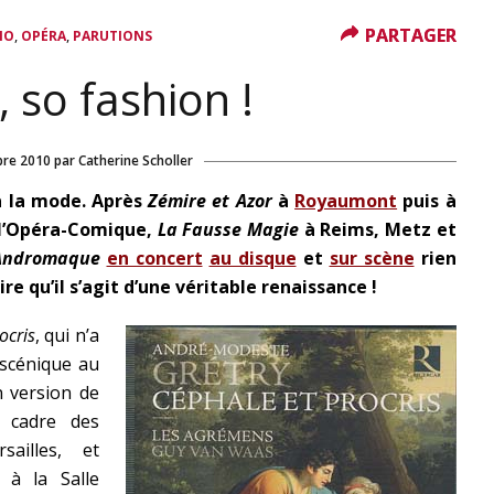
PARTAGER
PARTAGER
,
,
IO
OPÉRA
PARUTIONS
, so fashion !
bre 2010
par
Catherine Scholler
à la mode. Après
Zémire et Azor
à
Royaumont
puis à
à l’Opéra-Comique,
La Fausse Magie
à Reims, Metz et
Andromaque
en concert
au disque
et
sur scène
rien
re qu’il s’agit d’une véritable renaissance !
ocris
, qui n’a
 scénique au
n version de
 cadre des
ailles, et
 à la Salle