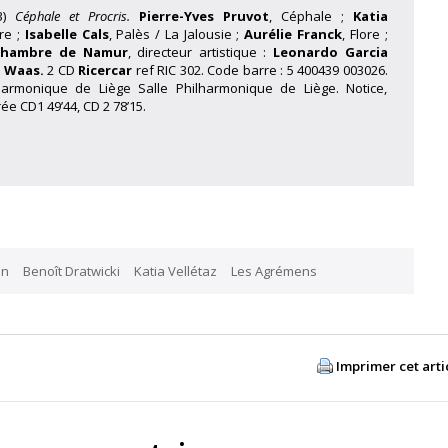
3)
Céphale et Procris.
Pierre-Yves Pruvot
, Céphale ;
Katia
re ;
Isabelle Cals
, Palès / La Jalousie ;
Aurélie Franck
, Flore ;
Chambre de Namur
, directeur artistique :
Leonardo Garcia
n Waas.
2 CD
Ricercar
ref RIC 302. Code barre : 5 400439 003026.
lharmonique de Liège Salle Philharmonique de Liège. Notice,
ée CD1 49’44, CD 2 78’15.
an
Benoît Dratwicki
Katia Vellétaz
Les Agrémens
Imprimer cet arti