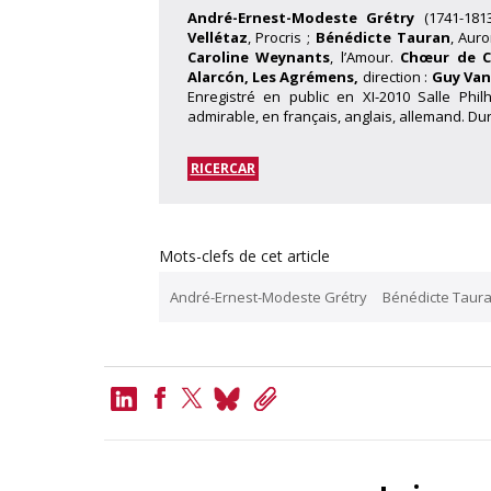
André-Ernest-Modeste Grétry
(1741-181
Vellétaz
, Procris ;
Bénédicte Tauran
, Auro
Caroline Weynants
, l’Amour.
Chœur de 
Alarcón, Les Agrémens,
direction :
Guy Va
Enregistré en public en XI-2010 Salle Phi
admirable, en français, anglais, allemand. Dur
RICERCAR
Mots-clefs de cet article
André-Ernest-Modeste Grétry
Bénédicte Taur
LinkedIn
Bluesky
Copy
Link
Facebook
Twitter