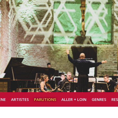
ÈNE
ARTISTES
PARUTIONS
ALLER + LOIN
GENRES
RE