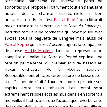
formidable panorama de l’incroyable panel de
sonorités que propose l’instrument tout en s’amusant
autour de la chanson traditionnelle « bon
anniversaire ». Enfin, c’est
Pascal Rophé
qui clôturait
magistralement ce concert avec le
Sacre du Printemps
,
partition familière de l’orchestre qui l’avait jouée avec
succès sous la baguette de Langrée mais aussi de
Pascal Rophé
qui en 2007 accompagnait la compagnie
de danse
Heddy Maalem
dans une représentation
complète du ballet. Le
Sacre
de Rophé exprime une
tension permanente, du premier solo de basson au
fracas orchestral de la «Danse sacrale».
Redoutablement efficace, cette lecture ne laisse que –
trop ? – peu de répit à l’auditeur pour reprendre ses
esprits entre deux tableaux. Les tempi sont
extrêmement rapides et si les musiciens s’en sortent à
merveille, il faut avouer que l’acoustique réverbérante
de la salle philharmonique n’est pas le meilleur allié de