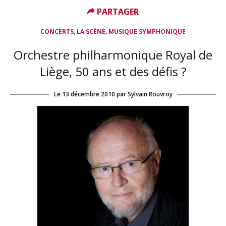
PARTAGER
PARTAGER
,
,
CONCERTS
LA SCÈNE
MUSIQUE SYMPHONIQUE
Orchestre philharmonique Royal de
Liège, 50 ans et des défis ?
Le
13 décembre 2010
par
Sylvain Rouvroy