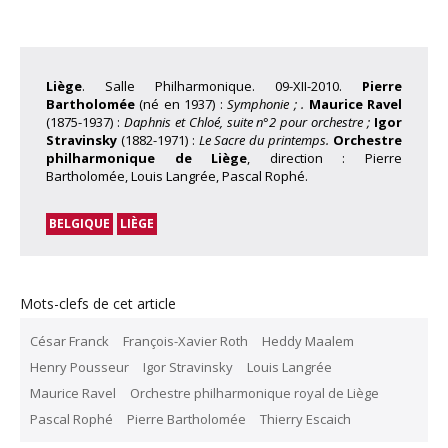
Liège
. Salle Philharmonique. 09-XII-2010.
Pierre
Bartholomée
(né en 1937) :
Symphonie ; .
Maurice Ravel
(1875-1937) :
Daphnis et Chloé, suite n°2 pour orchestre ;
Igor
Stravinsky
(1882-1971) :
Le Sacre du printemps.
Orchestre
philharmonique de Liège
, direction : Pierre
Bartholomée, Louis Langrée, Pascal Rophé.
BELGIQUE
LIÈGE
Mots-clefs de cet article
César Franck
François-Xavier Roth
Heddy Maalem
Henry Pousseur
Igor Stravinsky
Louis Langrée
Maurice Ravel
Orchestre philharmonique royal de Liège
Pascal Rophé
Pierre Bartholomée
Thierry Escaich