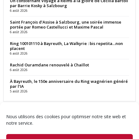
Un consternant Voyage à Reims à la gloire de Cecilia Bartoli
par Barrie Kosky à Salzbourg
6 août 2026
Saint François d’Assise à Salzbourg, une soirée immense
portée par Romeo Castellucci et Maxime Pascal
6 août 2026
Ring 100101110 à Bayreuth, La Walkyrie : bis repetita…non
placent
6 août 2026
Rachid Ouramdane renouvelé à Chaillot
6 août 2026
À Bayreuth, le 150e anniversaire du Ring wagnérien généré
par l’IA
5 août 2026
Nous utilisons des cookies pour optimiser notre site web et
notre service.
Contact
Qui sommes-nous ?
Équipe
Newsletter
Annonces
Crédits & Mentions
Politique de cookies (UE)