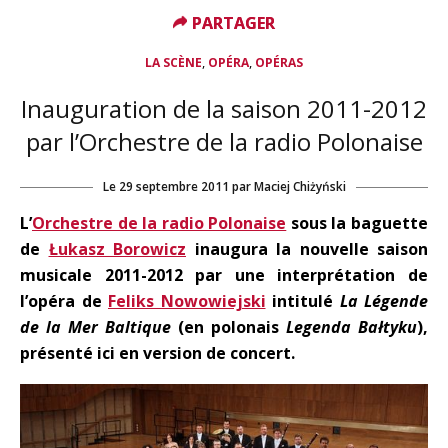
PARTAGER
PARTAGER
,
,
LA SCÈNE
OPÉRA
OPÉRAS
Inauguration de la saison 2011-2012
par l’Orchestre de la radio Polonaise
Le
29 septembre 2011
par
Maciej Chiżyński
L’
Orchestre de la radio Polonaise
sous la baguette
de
Łukasz Borowicz
inaugura la nouvelle saison
musicale 2011-2012 par une interprétation de
l’opéra de
Feliks Nowowiejski
intitulé
La Légende
de la Mer Baltique
(en polonais
Legenda Bałtyku
),
présenté ici en version de concert.