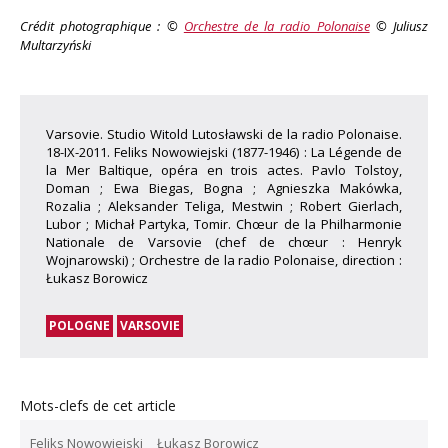
Crédit photographique : ©
Orchestre de la radio Polonaise
© Juliusz
Multarzyński
Varsovie. Studio Witold Lutosławski de la radio Polonaise.
18-IX-2011. Feliks Nowowiejski (1877-1946) : La Légende de
la Mer Baltique, opéra en trois actes. Pavlo Tolstoy,
Doman ; Ewa Biegas, Bogna ; Agnieszka Makówka,
Rozalia ; Aleksander Teliga, Mestwin ; Robert Gierlach,
Lubor ; Michał Partyka, Tomir. Chœur de la Philharmonie
Nationale de Varsovie (chef de chœur : Henryk
Wojnarowski) ; Orchestre de la radio Polonaise, direction :
Łukasz Borowicz
POLOGNE
VARSOVIE
Mots-clefs de cet article
Feliks Nowowiejski
Łukasz Borowicz