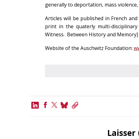
generally to deportation, mass violence,
Articles will be published in French an
print in the quaterly multi-disciplinar
Witness. Between History and Memory] p
Website of the Auschwitz Foundation:
ww
LinkedIn
Bluesky
Copy
Link
Facebook
Twitter
Laisser