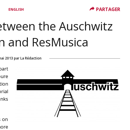
PARTAGER
ENGLISH
etween the Auschwitz
n and ResMusica
mai 2013
par
La Rédaction
part
pure
tion
ial
nks
s on
more