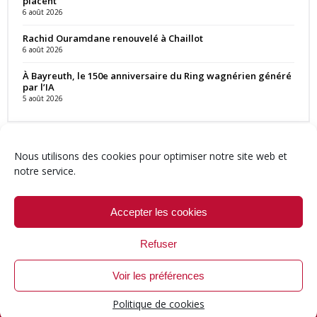
placent
6 août 2026
Rachid Ouramdane renouvelé à Chaillot
6 août 2026
À Bayreuth, le 150e anniversaire du Ring wagnérien généré
par l’IA
5 août 2026
Nous utilisons des cookies pour optimiser notre site web et
notre service.
Contact
Qui sommes-nous ?
Équipe
Newsletter
Annonces
Crédits & Mentions
Politique de cookies (UE)
Accepter les cookies
Refuser
Voir les préférences
© 1999-2026 ResMusica.net Tous droits réservés.
Politique de cookies