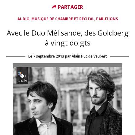
PARTAGER
PARTAGER
,
,
AUDIO
MUSIQUE DE CHAMBRE ET RÉCITAL
PARUTIONS
Avec le Duo Mélisande, des Goldberg
à vingt doigts
Le
7 septembre 2013
par
Alain Huc de Vaubert