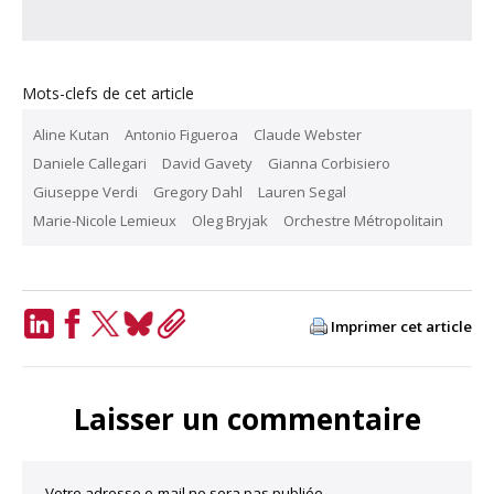
Mots-clefs de cet article
Aline Kutan
Antonio Figueroa
Claude Webster
Daniele Callegari
David Gavety
Gianna Corbisiero
Giuseppe Verdi
Gregory Dahl
Lauren Segal
Marie-Nicole Lemieux
Oleg Bryjak
Orchestre Métropolitain
Imprimer cet article
LinkedIn
Facebook
Twitter
Bluesky
Copy
Link
Laisser un commentaire
Votre adresse e-mail ne sera pas publiée.