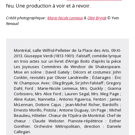
feu. Une production à voir et à revoir.
Crédit photographique :
Marie-Nicole Lemieux
&
Oleg Bryjak
© Yves
Renaud
Montréal, salle Wilfrid-Pelletier de la Place des Arts. 09-XI-
2013. Giuseppe Verdi (1813-1901) : Falstaff, comédie lyrique
en trois actes sur un livret d’Arrigo Boïto d’après la pièce
Les Joyeuses Commères de Windsor de Shakespeare.
Mise en scène : David Gately ; Décors et costumes: John
Conklin, revisités par Olivier Landreville ; Éclairages : Éric
W. Champoux. Avec : Oleg Bryjak, Sir John Falstaff ; Gregory
Dahl, Ford ; Marie-Nicole Lemieux, Mrs. Quickly ; Gianna
Corbisiero, Mrs Alice Ford ; Lauren Segal, Mrs. Meg Page ;
Aline Kutan, Nannetta ; Antonio Figueroa, Fenton ; James
McLennan, Dottore Cajus ; Jean-Michel Richer, Bardolfo ;
Ernesto Morillo, Pistola ; Antoine Duguay, Un Page ; Michel
Beaulieu, Hôtelier. Chœur de l’Opéra de Montréal. Chef de
chœur : Claude Webster. Pianiste-répétitrice : Esther
Gonthier. Orchestre Métropolitain, direction : Daniele
Callegari.