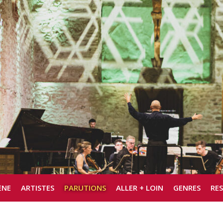
ÈNE
ARTISTES
PARUTIONS
ALLER + LOIN
GENRES
RE