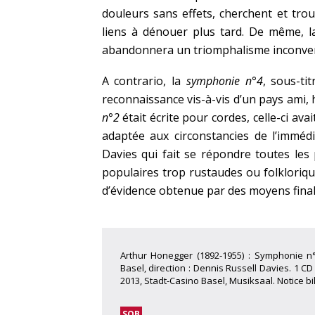
douleurs sans effets, cherchent et tro
liens à dénouer plus tard. De même, l
abandonnera un triomphalisme inconve
A contrario, la
symphonie n°4
, sous-ti
reconnaissance vis-à-vis d’un pays ami, 
n°2
était écrite pour cordes, celle-ci av
adaptée aux circonstancies de l’immédi
Davies qui fait se répondre toutes les pa
populaires trop rustaudes ou folklorique
d’évidence obtenue par des moyens fina
Arthur Honegger (1892-1955) : Symphonie n°
Basel, direction : Dennis Russell Davies. 1 C
2013, Stadt-Casino Basel, Musiksaal. Notice bi
SOB