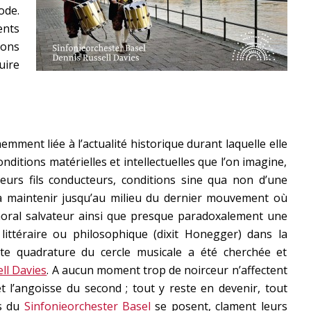
ode.
ents
ions
uire
mment liée à l’actualité historique durant laquelle elle
onditions matérielles et intellectuelles que l’on imagine,
ieurs fils conducteurs, conditions sine qua non d’une
 à maintenir jusqu’au milieu du dernier mouvement où
oral salvateur ainsi que presque paradoxalement une
ittéraire ou philosophique (dixit Honegger) dans la
tte quadrature du cercle musicale a été cherchée et
ll Davies
. A aucun moment trop de noirceur n’affectent
l’angoisse du second ; tout y reste en devenir, tout
es du
Sinfonieorchester Basel
se posent, clament leurs