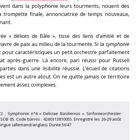
uvent dans la polyphonie leurs tourments, nouent des
a trompette finale, annonciatrice de temps nouveaux,
nant.
trée « délices de Bâle », tisse des liens d’amitié et de
havre de paix au milieu de la tourmente. Si la
symphonie
ait pour caractéristiques un petit orchestre parfaitement
at après-guerre. Là encore, pari réussi pour Russell
rties dans une lisibilité réussie. L’écueil de citations
s est un autre atout. On ne quitte jamais ce territoire
lement assez complexes.
2 ; Symphonie n°4 « Deliciae Basiliensis ». Sinfonieorchester
D SOB 05. Code barres : 4260313810055. Enregistré les 26-29 août
lingue (allemand/anglais). Durée 56’47