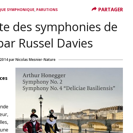
PARTAGER
PARTAGER
,
QUE SYMPHONIQUE
PARUTIONS
ite des symphonies de
ar Russel Davies
 2014
par
Nicolas Mesnier-Nature
ces
onde
eur,
les,
une