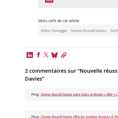
Mots-clefs de cet article
Arthur Honegger
Dennis Russell Davies
Sinf
LinkedIn
Bluesky
Copy
Link
Facebook
Twitter
2 commentaires sur “Nouvelle réuss
Davies”
Ping :
Dennis Russell Davies entre Glass et Boulez « Aller + 
Ping :
Dennis Russell Davies offre les grandes largeurs à P