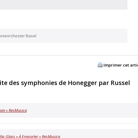
onieorchester Basel
Imprimer cet arti
ite des symphonies de Honegger par Russel
Loin « ResMusica
hilip Glass « À Emporter « ResMusica