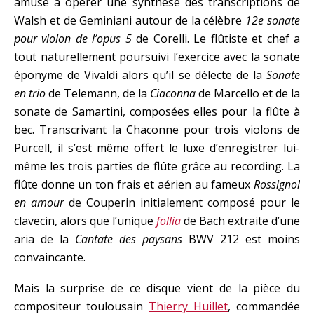
amusé à opérer une synthèse des transcriptions de
Walsh et de Geminiani autour de la célèbre
12e sonate
pour violon de l’opus 5
de Corelli. Le flûtiste et chef a
tout naturellement poursuivi l’exercice avec la sonate
éponyme de Vivaldi alors qu’il se délecte de la
Sonate
en trio
de Telemann, de la
Ciaconna
de Marcello et de la
sonate de Samartini, composées elles pour la flûte à
bec. Transcrivant la Chaconne pour trois violons de
Purcell, il s’est même offert le luxe d’enregistrer lui-
même les trois parties de flûte grâce au recording. La
flûte donne un ton frais et aérien au fameux
Rossignol
en amour
de Couperin initialement composé pour le
clavecin, alors que l’unique
follia
de Bach extraite d’une
aria de la
Cantate des paysans
BWV 212 est moins
convaincante.
Mais la surprise de ce disque vient de la pièce du
compositeur toulousain
Thierry Huillet
, commandée