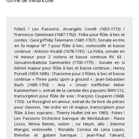
forme de mélancolie.
FolieS ! Les Passions. Arcangelo Corelli (1653-1713) /
Francesco Geminiani (1687-1762) : Follia pour flûte à bec et
cordes ; Georg-Philip Telemann (1681-1767) : Sonate en trio
en fa majeur N° 7 pour flûte à bec, violoncelle et basse
continue : Antonio Vivaldi (1678-1741) : La Follia, sonate en
ré mineur pour 2 violons et basse continue RV 63 ;
Giovanni-Battista Sammartini (1700-1775) : Sonate en si
bémol majeur pour flûte à bec et basse continue ; Henry
Purcell (1659-1695) : Chaconne pour 3 flûtes à bec et basse
continue « Three parts upon a ground » ; Jean-Sebastien
Bach (1685-1750) : Aria « Unser trefflicher lieber
Kammerherr », extrait de la cantate des paysans BWV 212,
transcription pour flûte de voix ; François Couperin (1668-
1733) : Le Rossignol en amour, extrait du 3e livre de pièces
pour clavecin, 14e ordre en ré majeur, transcription pour
flûte à bec soprano ; Thierry Huillet (né en 1965) : Folies !
Les Passions Orchestre baroque de Montauban : Flavio
Losco, Nirina Betoto, violon ; Liv Heym, alto ; Etienne
Mangot, violoncelle ; Ronaldo Correia de Lima Lopes,
théorbe et guitare baroque ; Jean-Paul Talvard,