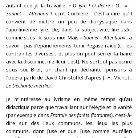
autant que je la travaille.
« O lyre ! O délire ! O… » –
Sonnet – Attention !
écrit Corbière : c’est-à-dire qu’il
convient de mettre un peu de dionysiaque dans
l’apollinienne lyre. De, dans la subjectivité, lire
sub
–
comme sous : le sous-moi. Mais «
Sonnet – Attention
« , à
savoir : pas d’épanchements, tenir Pégase raide (cf. les
contraintes diverses ; et plus on peut serrer la haire
avec la discipline, meilleur c’est). Ne surtout pas écrire
sous soi. Bref, un chant qui déchante (pensons à
l’opéra parlé de David Christoffel d’après J.-H. Michot :
Le Déchante-merdier
).
Je m’intéresse au lyrisme en même temps qu’au
didactique parce que travaillant sur l’élégie et la vanité
(par exemple dans
Frottole des forêts flottantes
), c’est-à-
dire sur des lieux communs, les lieux les plus
communs, dont j’use et que j’use comme Aurélien