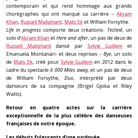
contemporain et qui rend hommage aux grands
chorégraphes qui ont marqué sa carrière –
Akram
Khan
,
Russell Maliphant
,
Mats Ek
et William Forsythe.
Life in progress
comporte deux créations-
Technê
, un
solo d’
Akram Khan
et
Here and after
, un pas de deux de
Russell Maliphant
dansé par
Sylvie Guillem
et
Emanuela Montanari- et deux reprises –
Bye
, un solo
de
Mats Ek
, créé pour
Sylvie Guillem
en 2012 dans le
cadre du spectacle
6 000 Miles away,
et un pas de deux
de William Forsythe,
Duo
, interprété par deux
danseurs de sa compagnie (Brigel Gjoka et Riley
Watts).
Retour en quatre actes sur la carrière
exceptionnelle de la plus célèbre des danseuses
françaises de notre époque.
Les débuts fulgurants d’une surdouée