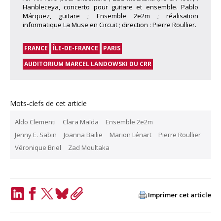
Hanbleceya, concerto pour guitare et ensemble. Pablo
Márquez, guitare ; Ensemble 2e2m ; réalisation
informatique La Muse en Circuit ; direction : Pierre Roullier.
FRANCE
ÎLE-DE-FRANCE
PARIS
AUDITORIUM MARCEL LANDOWSKI DU CRR
Mots-clefs de cet article
Aldo Clementi
Clara Maïda
Ensemble 2e2m
Jenny E. Sabin
Joanna Bailie
Marion Lénart
Pierre Roullier
Véronique Briel
Zad Moultaka
Imprimer cet article
LinkedIn
Facebook
Twitter
Bluesky
Copy
Link