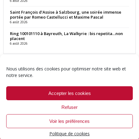
6 août 2026
Saint François d’Assise à Salzbourg, une soirée immense
portée par Romeo Castellucci et Maxime Pascal
6 août 2026
Ring 100101110 à Bayreuth, La Walkyrie : bis repetita…non
placent
6 août 2026
Nous utilisons des cookies pour optimiser notre site web et
notre service.
Contact
Qui sommes-nous ?
Équipe
Newsletter
Annonces
Crédits & Mentions
Politique de cookies (UE)
Accepter les cookies
Refuser
Voir les préférences
© 1999-2026 ResMusica.net Tous droits réservés.
Politique de cookies