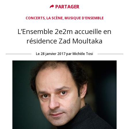
PARTAGER
PARTAGER
,
,
CONCERTS
LA SCÈNE
MUSIQUE D'ENSEMBLE
L’Ensemble 2e2m accueille en
résidence Zad Moultaka
Le
28 janvier 2017
par
Michèle Tosi