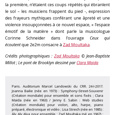
la première, n’étaient ces coups répétés qui ébranlent
le sol – les musiciens frappent du pied -, expression
des frayeurs mythiques conférant une âpreté et une
violence insoupçonnées à ce nouvel espace, « l’espace
émotif de la matière » dont parle la musicologue
Corinne Schneider dans l’ouvrage
Ceux qui
écoutent
que 2e2m consacre à
Zad Moultaka
.
Crédits photographiques :
Zad Moultaka
© Jean-Baptiste
Millot ; Le pont de Brooklyn dessiné par
Clara Maïda
Paris. Auditorium Marcel Landowski du CRR. 24-I-2017.
Joanna Bailie (née en 1973) : Symphony-Street-Souvenir
(Création mondiale) pour ensemble et sons fixés ; Clara
Maïda (née en 1963) / Jenny E. Sabin : Web studies
(Création mondiale) pour violon, alto, harpe, piano
préparé, électronique et vidéo ; Lisa Streich (née en 1985) :
Älv Alv Alva pour ensemble ; Zad Moultaka (né en 1967) :