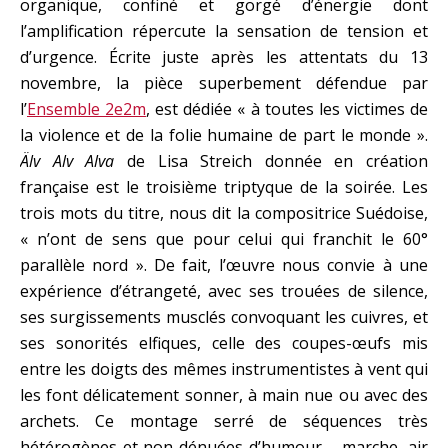
organique, confiné et gorgé d’énergie dont
l’amplification répercute la sensation de tension et
d’urgence. Écrite juste après les attentats du 13
novembre, la pièce superbement défendue par
l’
Ensemble 2e2m
, est dédiée « à toutes les victimes de
la violence et de la folie humaine de part le monde ».
Älv Alv Alva
de Lisa Streich donnée en création
française est le troisième triptyque de la soirée. Les
trois mots du titre, nous dit la compositrice Suédoise,
« n’ont de sens que pour celui qui franchit le 60°
parallèle nord ». De fait, l’œuvre nous convie à une
expérience d’étrangeté, avec ses trouées de silence,
ses surgissements musclés convoquant les cuivres, et
ses sonorités elfiques, celle des coupes-œufs mis
entre les doigts des mêmes instrumentistes à vent qui
les font délicatement sonner, à main nue ou avec des
archets. Ce montage serré de séquences très
hétérogènes et non dénuées d’humour – marche, air