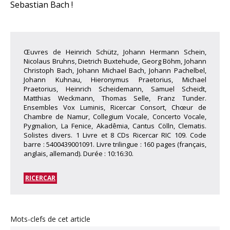
Sebastian Bach !
Œuvres de Heinrich Schütz, Johann Hermann Schein,
Nicolaus Bruhns, Dietrich Buxtehude, Georg Böhm, Johann
Christoph Bach, Johann Michael Bach, Johann Pachelbel,
Johann Kuhnau, Hieronymus Praetorius, Michael
Praetorius, Heinrich Scheidemann, Samuel Scheidt,
Matthias Weckmann, Thomas Selle, Franz Tunder.
Ensembles Vox Luminis, Ricercar Consort, Chœur de
Chambre de Namur, Collegium Vocale, Concerto Vocale,
Pygmalion, La Fenice, Akadêmia, Cantus Cölln, Clematis.
Solistes divers. 1 Livre et 8 CDs Ricercar RIC 109. Code
barre : 5400439001091. Livre trilingue : 160 pages (français,
anglais, allemand). Durée : 10:16:30.
RICERCAR
Mots-clefs de cet article