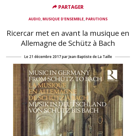
PARTAGER
PARTAGER
,
,
AUDIO
MUSIQUE D'ENSEMBLE
PARUTIONS
Ricercar met en avant la musique en
Allemagne de Schütz à Bach
Le
21 décembre 2017
par
Jean-Baptiste de La Taille