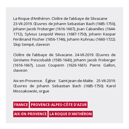
La Roque d’Anthéron. Cloître de l’abbaye de Slivacane
23-VII-2019. Œuvres de Johann Sebastian Bach (1685-1750),
Johann Jacob Froberger (1616-1667), Joan Cabanilles (1644-
1712), Sylvius Leopold Weiss (1687-1750), Johann Kaspar
Ferdinand Fischer (1656-1746), Johann Kuhnau (1660-1722).
Skip Sempé, clavecin
Cloître de l’abbaye de Silvacane. 24-VII-2019. Œuvres de
Girolamo Frescobaldi (1583-1643), Johann Jacob Froberger
(1616-1667), Louis Couperin (1626-1661). Pierre Gallon,
clavecin
Aix-en-Provence. Église Saint-Jean-de-Malte. 25-VII-2019.
Œuvres de Johann Sebastian Bach (1685-1750). Karol
Mossakowski, orgue
FRANCE
PROVENCE-ALPES-CÔTE D'AZUR
AIX-EN-PROVENCE
LA ROQUE D’ANTHÉRON