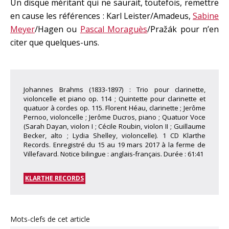
Un disque méritant qui ne saurait, toutefois, remettre
en cause les références : Karl Leister/Amadeus,
Sabine
Meyer
/Hagen ou
Pascal Moraguès
/Pražák pour n’en
citer que quelques-uns.
Johannes Brahms (1833-1897) : Trio pour clarinette,
violoncelle et piano op. 114 ; Quintette pour clarinette et
quatuor à cordes op. 115. Florent Héau, clarinette ; Jerôme
Pernoo, violoncelle ; Jerôme Ducros, piano ; Quatuor Voce
(Sarah Dayan, violon I ; Cécile Roubin, violon II ; Guillaume
Becker, alto ; Lydia Shelley, violoncelle). 1 CD Klarthe
Records. Enregistré du 15 au 19 mars 2017 à la ferme de
Villefavard. Notice bilingue : anglais-français. Durée : 61:41
KLARTHE RECORDS
Mots-clefs de cet article