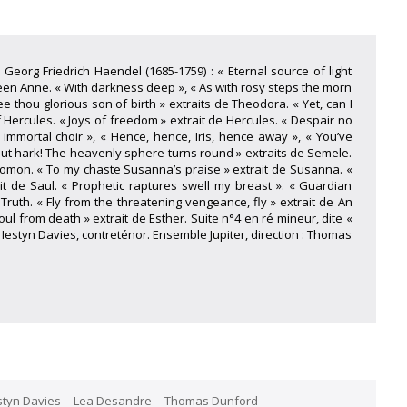
. Georg Friedrich Haendel (1685-1759) : « Eternal source of light
ueen Anne. « With darkness deep », « As with rosy steps the morn
hee thou glorious son of birth » extraits de Theodora. « Yet, can I
f Hercules. « Joys of freedom » extrait de Hercules. « Despair no
immortal choir », « Hence, hence, Iris, hence away », « You’ve
« But hark! The heavenly sphere turns round » extraits de Semele.
Solomon. « To my chaste Susanna’s praise » extrait de Susanna. «
t de Saul. « Prophetic raptures swell my breast ». « Guardian
ruth. « Fly from the threatening vengeance, fly » extrait de An
ul from death » extrait de Esther. Suite n°4 en ré mineur, dite «
styn Davies, contreténor. Ensemble Jupiter, direction : Thomas
styn Davies
Lea Desandre
Thomas Dunford