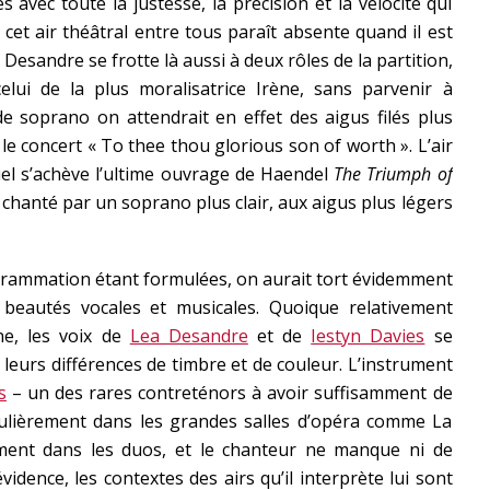
es avec toute la justesse, la précision et la vélocité qui
 cet air théâtral entre tous paraît absente quand il est
, Desandre se frotte là aussi à deux rôles de la partition,
lui de la plus moralisatrice Irène, sans parvenir à
de soprano on attendrait en effet des aigus filés plus
le concert « To thee thou glorious son of worth ». L’air
el s’achève l’ultime ouvrage de Haendel
The Triumph of
e chanté par un soprano plus clair, aux aigus plus légers
grammation étant formulées, on aurait tort évidemment
 beautés vocales et musicales. Quoique relativement
ne, les voix de
Lea Desandre
et de
Iestyn Davies
se
eurs différences de timbre et de couleur. L’instrument
s
– un des rares contreténors à avoir suffisamment de
gulièrement dans les grandes salles d’opéra comme La
ment dans les duos, et le chanteur ne manque ni de
évidence, les contextes des airs qu’il interprète lui sont