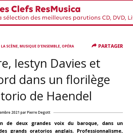
PARTAGER
PARTAGER
,
,
,
LA SCÈNE
MUSIQUE D'ENSEMBLE
OPÉRA
, Iestyn Davies et
d dans un florilège
ratorio de Haendel
tembre 2021
par
Pierre Degott
ion de deux grandes voix du baroque, dans un
s grands oratorios anglais. Professionnalisme,