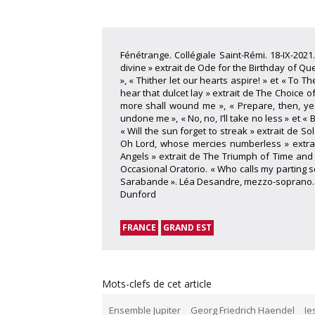
Fénétrange. Collégiale Saint-Rémi. 18-IX-2021
divine » extrait de Ode for the Birthday of Q
», « Thither let our hearts aspire! » et « To T
hear that dulcet lay » extrait de The Choice o
more shall wound me », « Prepare, then, ye 
undone me », « No, no, I’ll take no less » et 
« Will the sun forget to streak » extrait de 
Oh Lord, whose mercies numberless » extrai
Angels » extrait de The Triumph of Time and T
Occasional Oratorio. « Who calls my parting so
Sarabande ». Léa Desandre, mezzo-soprano. Ie
Dunford
FRANCE
GRAND EST
Mots-clefs de cet article
Ensemble Jupiter
Georg Friedrich Haendel
Ie