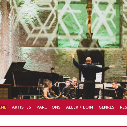
ÈNE
ARTISTES
PARUTIONS
ALLER + LOIN
GENRES
RE