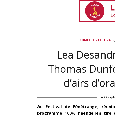
,
CONCERTS
FESTIVALS
Lea Desandre
Thomas Dunfor
d’airs d’o
Le
22 sep
Au Festival de Fénétrange, réun
programme 100% haendélien tiré de