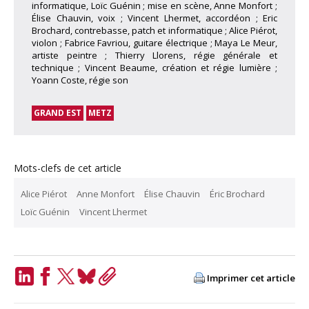
informatique, Loïc Guénin ; mise en scène, Anne Monfort ;
Élise Chauvin, voix ; Vincent Lhermet, accordéon ; Eric
Brochard, contrebasse, patch et informatique ; Alice Piérot,
violon ; Fabrice Favriou, guitare électrique ; Maya Le Meur,
artiste peintre ; Thierry Llorens, régie générale et
technique ; Vincent Beaume, création et régie lumière ;
Yoann Coste, régie son
GRAND EST
METZ
Mots-clefs de cet article
Alice Piérot
Anne Monfort
Élise Chauvin
Éric Brochard
Loïc Guénin
Vincent Lhermet
Imprimer cet article
LinkedIn
Facebook
Twitter
Bluesky
Copy