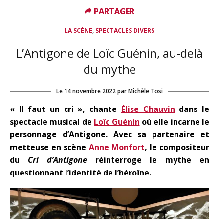
PARTAGER
PARTAGER
,
LA SCÈNE
SPECTACLES DIVERS
L’Antigone de Loïc Guénin, au-delà
du mythe
Le
14 novembre 2022
par
Michèle Tosi
« Il faut un cri », chante
Élise Chauvin
dans le
spectacle musical de
Loïc Guénin
où elle incarne le
personnage d’Antigone. Avec sa partenaire et
metteuse en scène
Anne Monfort
, le compositeur
du
Cri d’Antigone
réinterroge le mythe en
questionnant l’identité de l’héroïne.