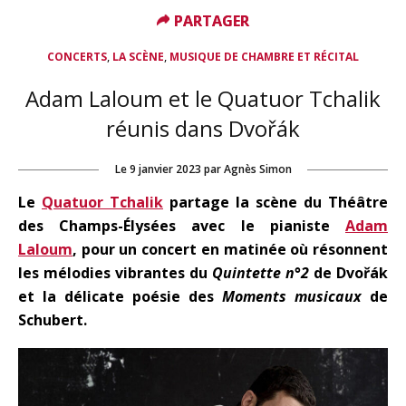
PARTAGER
PARTAGER
,
,
CONCERTS
LA SCÈNE
MUSIQUE DE CHAMBRE ET RÉCITAL
Adam Laloum et le Quatuor Tchalik
réunis dans Dvořák
Le
9 janvier 2023
par
Agnès Simon
Le
Quatuor Tchalik
partage la scène du Théâtre
des Champs-Élysées avec le pianiste
Adam
Laloum
, pour un concert en matinée où résonnent
les mélodies vibrantes du
Quintette n°2
de Dvořák
et la délicate poésie des
Moments musicaux
de
Schubert.