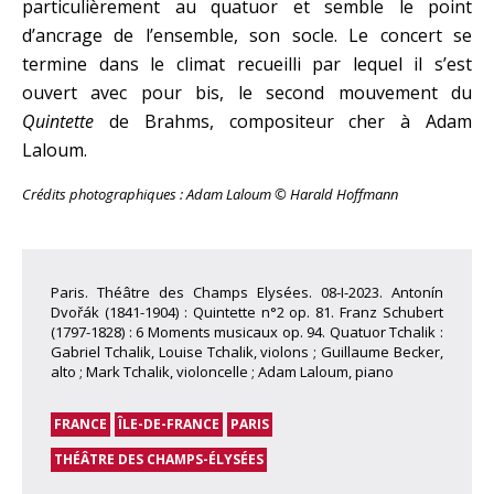
particulièrement au quatuor et semble le point
d’ancrage de l’ensemble, son socle. Le concert se
termine dans le climat recueilli par lequel il s’est
ouvert avec pour bis, le second mouvement du
Quintette
de Brahms, compositeur cher à Adam
Laloum.
Crédits photographiques : Adam Laloum © Harald Hoffmann
Paris. Théâtre des Champs Elysées. 08-I-2023. Antonín
Dvořák (1841-1904) : Quintette n°2 op. 81. Franz Schubert
(1797-1828) : 6 Moments musicaux op. 94. Quatuor Tchalik :
Gabriel Tchalik, Louise Tchalik, violons ; Guillaume Becker,
alto ; Mark Tchalik, violoncelle ; Adam Laloum, piano
FRANCE
ÎLE-DE-FRANCE
PARIS
THÉÂTRE DES CHAMPS-ÉLYSÉES