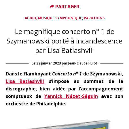
PARTAGER
PARTAGER
,
,
AUDIO
MUSIQUE SYMPHONIQUE
PARUTIONS
Le magnifique concerto n° 1 de
Szymanowski porté à incandescence
par Lisa Batiashvili
Le
22 janvier 2023
par
Jean-Claude Hulot
Dans le flamboyant
Concerto n° 1
de Szymanowski,
Lisa Batiashvili
s’impose au sommet de la
discographie, bien aidée par l’accompagnement
somptueux de
Yannick Nézet-Séguin
avec son
orchestre de Philadelphie.