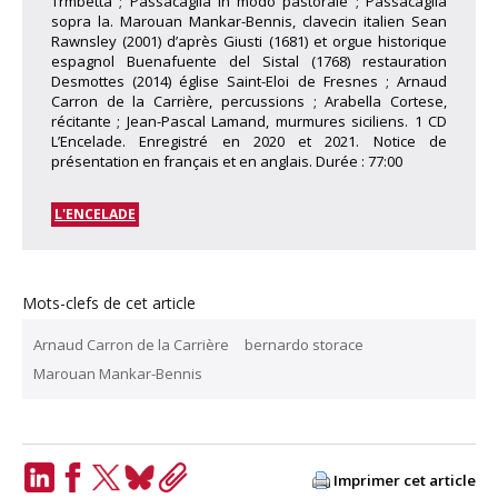
Trmbetta ; Passacaglia in modo pastorale ; Passacaglia
sopra la. Marouan Mankar-Bennis, clavecin italien Sean
Rawnsley (2001) d’après Giusti (1681) et orgue historique
espagnol Buenafuente del Sistal (1768) restauration
Desmottes (2014) église Saint-Eloi de Fresnes ; Arnaud
Carron de la Carrière, percussions ; Arabella Cortese,
récitante ; Jean-Pascal Lamand, murmures siciliens. 1 CD
L’Encelade. Enregistré en 2020 et 2021. Notice de
présentation en français et en anglais. Durée : 77:00
L'ENCELADE
Mots-clefs de cet article
Arnaud Carron de la Carrière
bernardo storace
Marouan Mankar-Bennis
Imprimer cet article