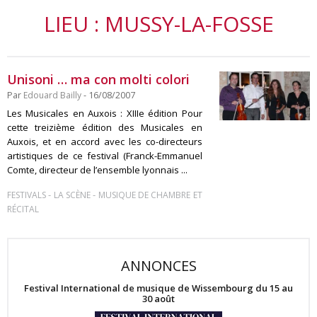
LIEU : MUSSY-LA-FOSSE
Unisoni … ma con molti colori
Par
Edouard Bailly
- 16/08/2007
Les Musicales en Auxois : XIIIe édition Pour
cette treizième édition des Musicales en
Auxois, et en accord avec les co-directeurs
artistiques de ce festival (Franck-Emmanuel
Comte, directeur de l’ensemble lyonnais ...
-
-
FESTIVALS
LA SCÈNE
MUSIQUE DE CHAMBRE ET
RÉCITAL
ANNONCES
Festival International de musique de Wissembourg du 15 au
30 août