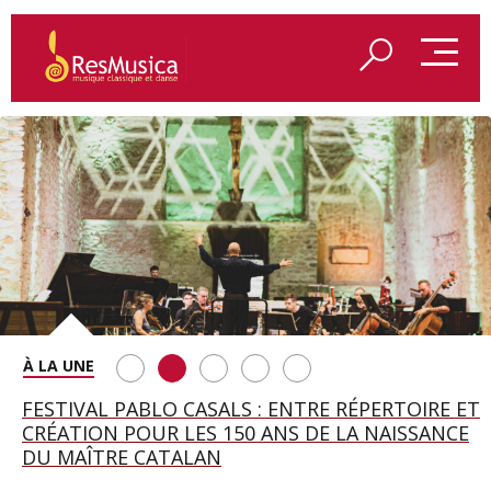
SAINT FRANÇOIS D’ASSISE À SALZBOURG, UNE
FESTIVAL PABLO CASALS : ENTRE RÉPERTOIRE ET
A BAYREUTH, LE 150E ANNIVERSAIRE DU RING
BETSY JOLAS FÊTE SON CENTIÈME
GEORGE BENJAMIN : « MES PARENTS AVAIENT
SOIRÉE IMMENSE PORTÉE PAR ROMEO
CRÉATION POUR LES 150 ANS DE LA NAISSANCE
WAGNÉRIEN GÉNÉRÉ PAR L’IA
ANNIVERSAIRE
CETTE EXIGENCE DE L’OBJET CISELÉ »
CASTELLUCCI ET MAXIME PASCAL
DU MAÎTRE CATALAN