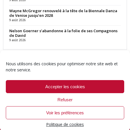
Wayne McGregor renouvelé à la tête de la Biennale Danza
de Venise jusqu’en 2028
9 août 2026
Nelson Goerner s’abandonne à la folie de ses Compagnons
de David
9 août 2026
Nous utilisons des cookies pour optimiser notre site web et
notre service.
Contact
Qui sommes-nous ?
Équipe
Newsletter
Annonces
Crédits & Mentions
Politique de cookies (UE)
Accepter les cookies
Refuser
Voir les préférences
© 1999-2026 ResMusica.net Tous droits réservés.
Politique de cookies