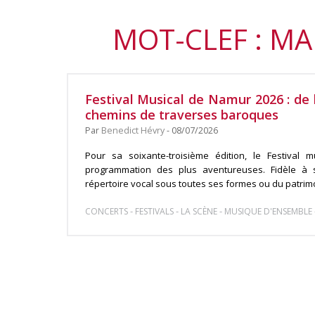
MOT-CLEF : MA
Festival Musical de Namur 2026 : de
chemins de traverses baroques
Par
Benedict Hévry
- 08/07/2026
Pour sa soixante-troisième édition, le Festival
programmation des plus aventureuses. Fidèle à s
répertoire vocal sous toutes ses formes ou du patrimoi
-
-
-
CONCERTS
FESTIVALS
LA SCÈNE
MUSIQUE D'ENSEMBLE