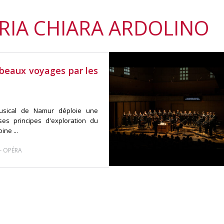
RIA CHIARA ARDOLINO
 beaux voyages par les
 musical de Namur déploie une
es principes d'exploration du
ne ...
-
OPÉRA