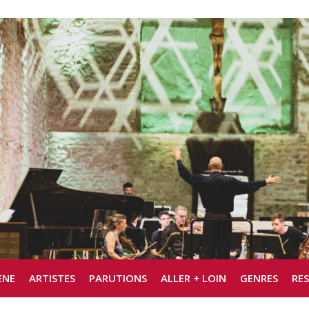
ÈNE
ARTISTES
PARUTIONS
ALLER + LOIN
GENRES
RE