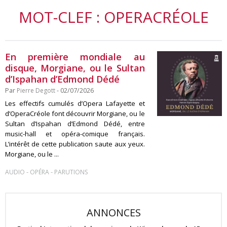
MOT-CLEF : OPERACRÉOLE
En première mondiale au
disque, Morgiane, ou le Sultan
d’Ispahan d’Edmond Dédé
Par
Pierre Degott
- 02/07/2026
Les effectifs cumulés d’Opera Lafayette et
d’OperaCréole font découvrir Morgiane, ou le
Sultan d’Ispahan d’Edmond Dédé, entre
music-hall et opéra-comique français.
L’intérêt de cette publication saute aux yeux.
Morgiane, ou le ...
-
-
AUDIO
OPÉRA
PARUTIONS
ANNONCES