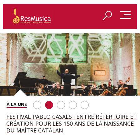
SAINT FRANÇOIS D’ASSISE À SALZBOURG, UNE
FESTIVAL PABLO CASALS : ENTRE RÉPERTOIRE ET
A BAYREUTH, LE 150E ANNIVERSAIRE DU RING
BETSY JOLAS FÊTE SON CENTIÈME
GEORGE BENJAMIN : « MES PARENTS AVAIENT
SOIRÉE IMMENSE PORTÉE PAR ROMEO
CRÉATION POUR LES 150 ANS DE LA NAISSANCE
WAGNÉRIEN GÉNÉRÉ PAR L’IA
ANNIVERSAIRE
CETTE EXIGENCE DE L’OBJET CISELÉ »
CASTELLUCCI ET MAXIME PASCAL
DU MAÎTRE CATALAN