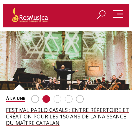
SAINT FRANÇOIS D’ASSISE À SALZBOURG, UNE
FESTIVAL PABLO CASALS : ENTRE RÉPERTOIRE ET
A BAYREUTH, LE 150E ANNIVERSAIRE DU RING
BETSY JOLAS FÊTE SON CENTIÈME
GEORGE BENJAMIN : « MES PARENTS AVAIENT
SOIRÉE IMMENSE PORTÉE PAR ROMEO
CRÉATION POUR LES 150 ANS DE LA NAISSANCE
WAGNÉRIEN GÉNÉRÉ PAR L’IA
ANNIVERSAIRE
CETTE EXIGENCE DE L’OBJET CISELÉ »
CASTELLUCCI ET MAXIME PASCAL
DU MAÎTRE CATALAN