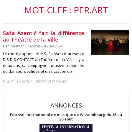
MOT-CLEF : PER.ART
Saša Asentić fait la différence
au Théâtre de la Ville
Par
Jonathan Chanson
- 16/09/2024
Le chorégraphe serbe Saša Asentić présente
DIS DIS CONTACT au Théâtre de la Ville. Il y a
deux ans, sa compagnie inclusive composée
de danseurs valides et en situation de ...
-
-
DANSE
LA SCÈNE
SPECTACLES DANSE
ANNONCES
Festival International de musique de Wissembourg du 15 au
30 août