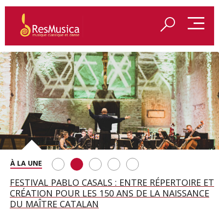
SAINT FRANÇOIS D’ASSISE À SALZBOURG, UNE
FESTIVAL PABLO CASALS : ENTRE RÉPERTOIRE ET
A BAYREUTH, LE 150E ANNIVERSAIRE DU RING
BETSY JOLAS FÊTE SON CENTIÈME
GEORGE BENJAMIN : « MES PARENTS AVAIENT
SOIRÉE IMMENSE PORTÉE PAR ROMEO
CRÉATION POUR LES 150 ANS DE LA NAISSANCE
WAGNÉRIEN GÉNÉRÉ PAR L’IA
ANNIVERSAIRE
CETTE EXIGENCE DE L’OBJET CISELÉ »
CASTELLUCCI ET MAXIME PASCAL
DU MAÎTRE CATALAN