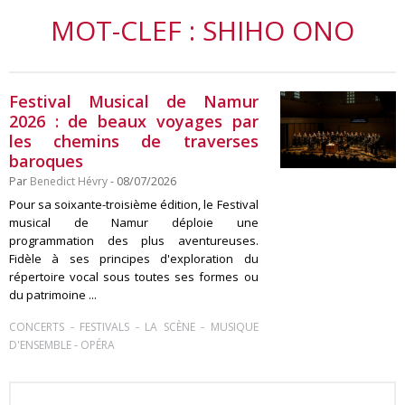
MOT-CLEF : SHIHO ONO
Festival Musical de Namur
2026 : de beaux voyages par
les chemins de traverses
baroques
Par
Benedict Hévry
- 08/07/2026
Pour sa soixante-troisième édition, le Festival
musical de Namur déploie une
programmation des plus aventureuses.
Fidèle à ses principes d'exploration du
répertoire vocal sous toutes ses formes ou
du patrimoine ...
-
-
-
CONCERTS
FESTIVALS
LA SCÈNE
MUSIQUE
-
D'ENSEMBLE
OPÉRA