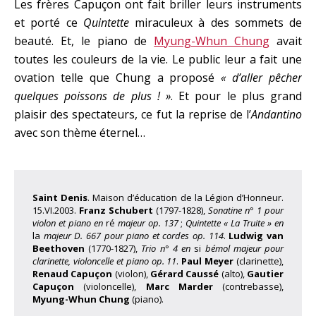
Les frères Capuçon ont fait briller leurs instruments
et porté ce
Quintette
miraculeux à des sommets de
beauté. Et, le piano de
Myung-Whun Chung
avait
toutes les couleurs de la vie. Le public leur a fait une
ovation telle que Chung a proposé
« d’aller pêcher
quelques poissons de plus ! »
. Et pour le plus grand
plaisir des spectateurs, ce fut la reprise de l’
Andantino
avec son thème éternel…
Saint Denis
. Maison d’éducation de la Légion d’Honneur.
15.VI.2003.
Franz Schubert
(1797-1828),
Sonatine n° 1 pour
violon et piano en
ré
majeur op. 137
;
Quintette « La Truite » en
la
majeur D. 667 pour piano et cordes op. 114
.
Ludwig van
Beethoven
(1770-1827),
Trio n° 4 en
si
bémol majeur pour
clarinette, violoncelle et piano op. 11
.
Paul Meyer
(clarinette),
Renaud Capuçon
(violon),
Gérard Caussé
(alto),
Gautier
Capuçon
(violoncelle),
Marc Marder
(contrebasse),
Myung-Whun Chung
(piano).