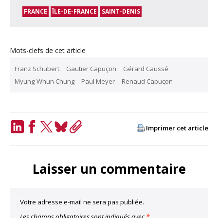
FRANCE
ÎLE-DE-FRANCE
SAINT-DENIS
Mots-clefs de cet article
Franz Schubert
Gautier Capuçon
Gérard Caussé
Myung-Whun Chung
Paul Meyer
Renaud Capuçon
Imprimer cet article
LinkedIn
Facebook
Twitter
Bluesky
Copy
Link
Laisser un commentaire
Votre adresse e-mail ne sera pas publiée.
Les champs obligatoires sont indiqués avec
*