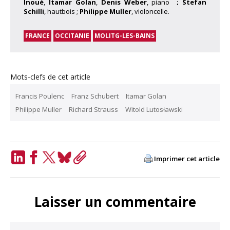
Inoué
,
Itamar Golan
,
Denis Weber
, piano
; Stefan
Schilli
, hautbois ;
Philippe Muller
, violoncelle.
FRANCE
OCCITANIE
MOLITG-LES-BAINS
Mots-clefs de cet article
Francis Poulenc
Franz Schubert
Itamar Golan
Philippe Muller
Richard Strauss
Witold Lutosławski
Imprimer cet article
LinkedIn
Facebook
Twitter
Bluesky
Copy
Link
Laisser un commentaire