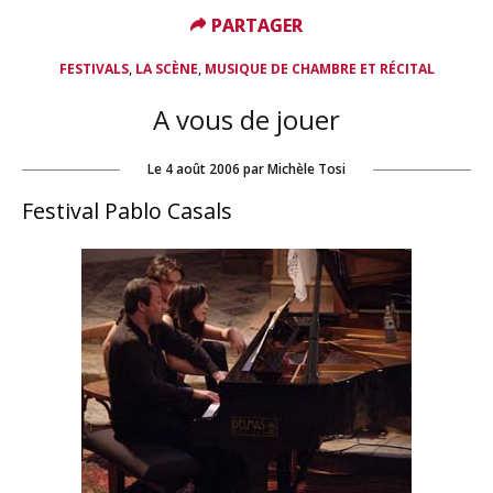
PARTAGER
PARTAGER
,
,
FESTIVALS
LA SCÈNE
MUSIQUE DE CHAMBRE ET RÉCITAL
A vous de jouer
Le
4 août 2006
par
Michèle Tosi
Festival Pablo Casals