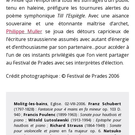
le
Finale
qui remportera tous les suffrages d’un public
tenu en haleine, préfigure les tournures alertes du
poème symphonique
Till l’Espiègle
. Avec une aisance
souveraine et une étonnante maîtrise d’archet,
Philippe Muller
se joua des détours capricieux de
l’écriture straussienne assumés avec autant d’énergie
et d’enthousiasme par son partenaire…pour accéder à
l’un de ces instants privilégiés que l’on vient partager
au Festival de Prades avec ses interprètes d’élection.
Crédit photographique : © Festival de Prades 2006
Molitg-les-bains
, Eglise. 02-VIII-2006.
Franz Schubert
(1797-1828) :
Fantaisie pour 4 mains en fa mineur
op. 103 D.
940 ;
Francis Poulenc
(1899-1963) :
Sonate pour hautbois et
piano
;
Witold Lutoslawski
(1913-1994) :
Epitaphe pour
hautbois et piano
;
Richard Strauss
(1864-1949) :
Sonate
pour violoncelle et piano
en fa majeur op. 6.
Natsuko